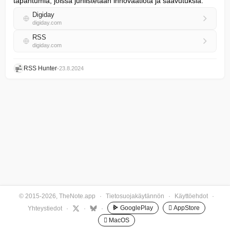
tapahtumia, joissa juhlistetaan innovaatiota ja saavutuksia.
Digiday
digiday.com
RSS
digiday.com
RSS Hunter
•
23.8.2024
© 2015-2026, TheNote.app
·
Tietosuojakäytännön
·
Käyttöehdot
·
GooglePlay
 AppStore
Yhteystiedot
·
·
·
 MacOS