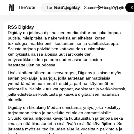

TheNote
RSS Digiday
Tuotteet
Agentit
Suomi
GooglePlay
AppStore
K
RSS Digiday
Digiday on johtava digitaalinen mediaplatforma, joka tarjoaa 
uutisia, mielipiteitä ja näkemyksiä eri aiheista, kuten 
teknologia, markkinointi, kustantaminen ja vähittäiskauppa. 
Sivusto tarjoaa päivittäisen kattavuuden uusimmista 
kehityksistä näissä aloissa uutisartikkeleiden, 
erityisartikkeleiden ja teollisuuden asiantuntijoiden 
haastattelujen muodossa.
Lisäksi säännöllisen uutiscoveragen, Digiday julkaisee myös 
sarjan työkaluja ja sarjoja, joilla autetaan ammattilaisia 
ymmärtämään uusimmat trendit ja parhaat käytännöt eri 
sektoreilla. Näihin kuuluvat oppaat, webinaarit ja verkkokurssit, 
joilla edistetään koulutusta ja kasvua digitaalisen maailman 
alueella.
Digiday on Breaking Median omistama, yritys, joka keskittyy 
tarjoamaan tietoa ja palveluita eri alojen ammattilaisille. 
Sivusto kerää miljoonia kävijöitä kuukausittain ja tarjoaa sekä 
ilmaista että tilaustuotetta sisältävää sisältöä käyttäjilleen. Se 
järjestää myös eri teollisuuden alueilla vuosittain palkintoja ja 