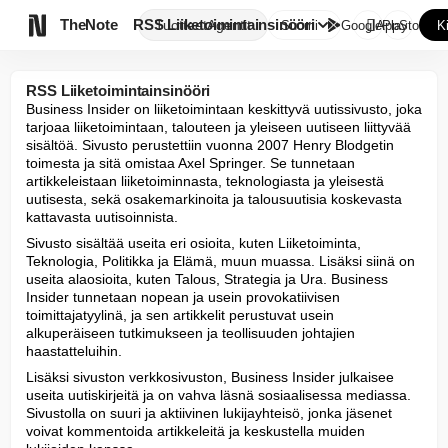

TheNote
RSS Liiketoimintainsinööri
Tuotteet
Agentit
Suomi
GooglePlay
AppStore
K
RSS Liiketoimintainsinööri
Business Insider on liiketoimintaan keskittyvä uutissivusto, joka 
tarjoaa liiketoimintaan, talouteen ja yleiseen uutiseen liittyvää 
sisältöä. Sivusto perustettiin vuonna 2007 Henry Blodgetin 
toimesta ja sitä omistaa Axel Springer. Se tunnetaan 
artikkeleistaan liiketoiminnasta, teknologiasta ja yleisestä 
uutisesta, sekä osakemarkinoita ja talousuutisia koskevasta 
kattavasta uutisoinnista.
Sivusto sisältää useita eri osioita, kuten Liiketoiminta, 
Teknologia, Politikka ja Elämä, muun muassa. Lisäksi siinä on 
useita alaosioita, kuten Talous, Strategia ja Ura. Business 
Insider tunnetaan nopean ja usein provokatiivisen 
toimittajatyylinä, ja sen artikkelit perustuvat usein 
alkuperäiseen tutkimukseen ja teollisuuden johtajien 
haastatteluihin.
Lisäksi sivuston verkkosivuston, Business Insider julkaisee 
useita uutiskirjeitä ja on vahva läsnä sosiaalisessa mediassa. 
Sivustolla on suuri ja aktiivinen lukijayhteisö, jonka jäsenet 
voivat kommentoida artikkeleitä ja keskustella muiden 