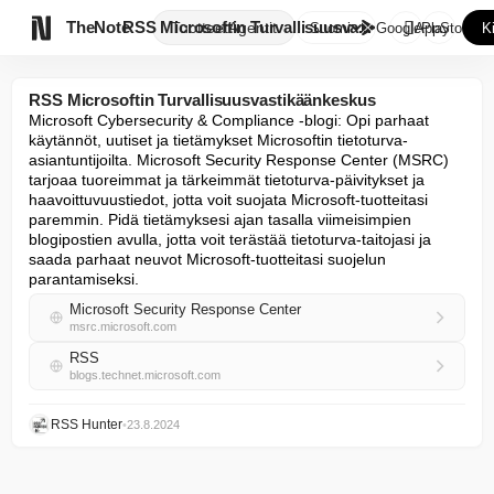

TheNote
RSS Microsoftin Turvallisuusva...
Tuotteet
Agentit
Suomi
GooglePlay
AppStore
K
RSS Microsoftin Turvallisuusvastikäänkeskus
Microsoft Cybersecurity & Compliance -blogi: Opi parhaat 
käytännöt, uutiset ja tietämykset Microsoftin tietoturva-
asiantuntijoilta. Microsoft Security Response Center (MSRC) 
tarjoaa tuoreimmat ja tärkeimmät tietoturva-päivitykset ja 
haavoittuvuustiedot, jotta voit suojata Microsoft-tuotteitasi 
paremmin. Pidä tietämyksesi ajan tasalla viimeisimpien 
blogipostien avulla, jotta voit terästää tietoturva-taitojasi ja 
saada parhaat neuvot Microsoft-tuotteitasi suojelun 
parantamiseksi.
Microsoft Security Response Center
msrc.microsoft.com
RSS
blogs.technet.microsoft.com
RSS Hunter
•
23.8.2024