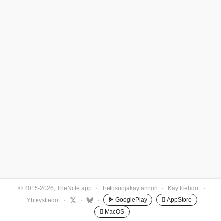
© 2015-2026, TheNote.app
·
Tietosuojakäytännön
·
Käyttöehdot
·
GooglePlay
 AppStore
Yhteystiedot
·
·
·
 MacOS