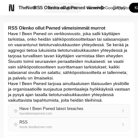

TheNote
RSS Olenko ollut Pwned viimeis...
Tuotteet
Agentit
Suomi
GooglePlay
AppStore
K
RSS Olenko ollut Pwned viimeisimmät murrot
Have I Been Pwned on verkkosivusto, joka sallii käyttäjien 
tarkistaa, onko heidän sähköpostiosoitteitaan tai salasanojaan 
on vaarantunut tietoturvaloukkausten yhteydessä. Se kerää ja 
aggregoi tietoa lukuisista tietoturvaloukkausten yhteydessä ja 
tarjoaa turvallisen tavan käyttäjien varmistaa tilien eheyden.

Sivusto toimii seuraavien periaatteiden mukaisesti: se vaatii 
vain sähköpostiosoitteen suorittamaan tarkistukset; kaikki 
salasanat sivulla on salattu; sähköpostiosoitteita ei tallenneta; 
ja palvelu on ilmaiseksi.

Have I Been Pwned tarjoaa ainutlaatuisen tilaisuuden yksilöille 
ja organisaatioille suojautua potentiaaleja hyökkäyksiä vastaan 
ja pysyä ajan tasalla tietoturvaloukkausten yhteydessä 
vaikuttavista tapahtumista, joita heidän tileihinsä.
Have I Been Pwned latest breaches
haveibeenpwned.com
RSS
feeds.feedburner.com