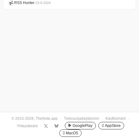
RSS Hunter
•
23.8.2024
© 2015-2026, TheNote.app
·
Tietosuojakäytännön
·
Käyttöehdot
·
GooglePlay
 AppStore
Yhteystiedot
·
·
·
 MacOS