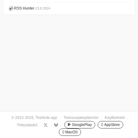
RSS Hunter
•
23.8.2024
© 2015-2026, TheNote.app
·
Tietosuojakäytännön
·
Käyttöehdot
·
GooglePlay
 AppStore
Yhteystiedot
·
·
·
 MacOS