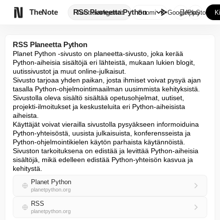

TheNote
RSS Planeetta Python
Tuotteet
Agentit
Suomi
GooglePlay
AppStore
K
RSS Planeetta Python
Planet Python -sivusto on planeetta-sivusto, joka kerää 
Python-aiheisia sisältöjä eri lähteistä, mukaan lukien blogit, 
uutissivustot ja muut online-julkaisut. 

Sivusto tarjoaa yhden paikan, josta ihmiset voivat pysyä ajan 
tasalla Python-ohjelmointimaailman uusimmista kehityksistä. 
Sivustolla oleva sisältö sisältää opetusohjelmat, uutiset, 
projekti-ilmoitukset ja keskusteluita eri Python-aiheisista 
aiheista. 

Käyttäjät voivat vierailla sivustolla pysyäkseen informoiduina 
Python-yhteisöstä, uusista julkaisuista, konferensseista ja 
Python-ohjelmointikielen käytön parhaista käytännöistä. 
Sivuston tarkoituksena on edistää ja levittää Python-aiheisia 
sisältöjä, mikä edelleen edistää Python-yhteisön kasvua ja 
kehitystä.
Planet Python
planetpython.org
RSS
planetpython.org