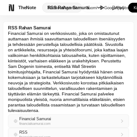

TheNote
RSS Rahan Samurai
Tuotteet
Agentit
Suomi
GooglePlay
AppStore
K
RSS Rahan Samurai
Financial Samurai on verkkosivusto, joka on omistautunut 
auttamaan ihmisiä saavuttamaan taloudellisen itsenäisyyden 
ja tehdessään perustelluja taloudellisia päätöksiä. Sivustolla 
on artikkeleita, resursseja ja yhteisöfoorumi, joka kattaa laajan 
valikoiman henkilökohtaisia talousaiheita, kuten sijoittamisen, 
kiinteistöt, varhaisen eläkkeen ja urakehityksen. Perustettu 
Sam Dogenin toimesta, entiseltä Wall Streetin 
toimitusjohtajalta, Financial Samurai hyödyntää hänen omia 
kokemuksiaan ja tarkasteluitaan tarjotakseen käytännöllisiä 
neuvoja ja strategioita. Verkkosivusto korostaa pitkäaikaisen 
taloudellisen suunnittelun, varallisuuden rakentamisen ja 
täyttävän elämän tärkeyttä. Financial Samurai palvelee 
monipuolista yleisöä, nuoria ammattilaisia eläkeläisiin, etsien 
parantaa taloudellista osaamistaan ja turvataan taloudellisen 
tulevaisuutensa.
Financial Samurai
financialsamurai.com
RSS