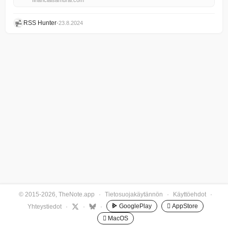
financialsamurai.com
RSS Hunter
•
23.8.2024
© 2015-2026, TheNote.app
·
Tietosuojakäytännön
·
Käyttöehdot
·
GooglePlay
 AppStore
Yhteystiedot
·
·
·
 MacOS