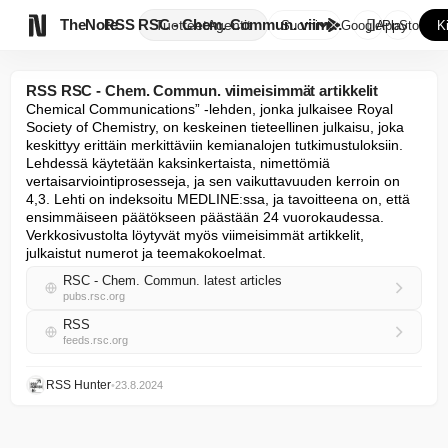

TheNote
RSS RSC - Chem. Commun. viimei...
Tuotteet
Agentit
Suomi
GooglePlay
AppStore
K
RSS RSC - Chem. Commun. viimeisimmät artikkelit
Chemical Communications” -lehden, jonka julkaisee Royal 
Society of Chemistry, on keskeinen tieteellinen julkaisu, joka 
keskittyy erittäin merkittäviin kemianalojen tutkimustuloksiin. 
Lehdessä käytetään kaksinkertaista, nimettömiä 
vertaisarviointiprosesseja, ja sen vaikuttavuuden kerroin on 
4,3. Lehti on indeksoitu MEDLINE:ssa, ja tavoitteena on, että 
ensimmäiseen päätökseen päästään 24 vuorokaudessa. 
Verkkosivustolta löytyvät myös viimeisimmät artikkelit, 
julkaistut numerot ja teemakokoelmat.
RSC - Chem. Commun. latest articles
pubs.rsc.org
RSS
feeds.rsc.org
RSS Hunter
•
23.8.2024