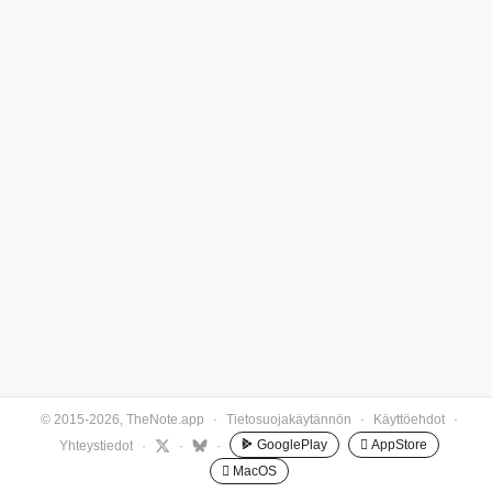
© 2015-2026, TheNote.app
·
Tietosuojakäytännön
·
Käyttöehdot
·
GooglePlay
 AppStore
Yhteystiedot
·
·
·
 MacOS