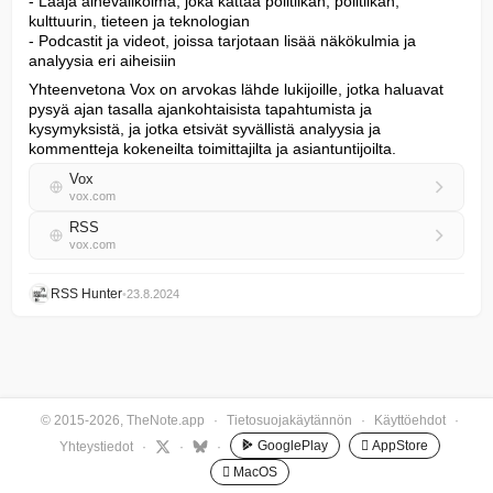
- Laaja aihevalikoima, joka kattaa politiikan, politiikan, 
kulttuurin, tieteen ja teknologian

- Podcastit ja videot, joissa tarjotaan lisää näkökulmia ja 
analyysia eri aiheisiin
Yhteenvetona Vox on arvokas lähde lukijoille, jotka haluavat 
pysyä ajan tasalla ajankohtaisista tapahtumista ja 
kysymyksistä, ja jotka etsivät syvällistä analyysia ja 
kommentteja kokeneilta toimittajilta ja asiantuntijoilta.
Vox
vox.com
RSS
vox.com
RSS Hunter
•
23.8.2024
© 2015-2026, TheNote.app
·
Tietosuojakäytännön
·
Käyttöehdot
·
GooglePlay
 AppStore
Yhteystiedot
·
·
·
 MacOS