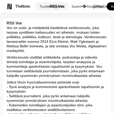

TheNote
RSS Vox
Tuotteet
Agentit
Suomi
GooglePlay
AppStore
K
RSS Vox
Vox on uutis- ja mielipiteitä käsittelevä verkkosivusto, joka 
tarjoaa syvällisen kattavuuden eri aiheisiin, mukaan lukien 
politiikka, politiikka, kulttuuri, tiede ja teknologia. Verkkosivusto 
lanseerattiin vuonna 2014 Ezra Kleinin, Matt Yglesiasin ja 
Melissa Bellin toimesta, ja sitä omistaa Vox Media, digitaalinen 
mediayhtiö.
Verkkosivusto sisältää artikkeleita, podcasteja ja videoita 
tiimistä toimittajia ja asiantuntijoita, tarjoten analyysia ja 
kommentteja ajankohtaisiin tapahtumiin ja kysymyksiin. Vox 
tunnetaan selittävästä journalismistaan, joka pyrkii antamaan 
lukijoille syvemmän ymmärryksen monimutkaisista aiheista.
Jotkut Voxin huomattavimmista piirteistä ovat:

- Syvä analyysi ja kommentointi ajankohtaisiin tapahtumiin ja 
kysymyksiin

- Selittävä journalismi, joka pyrkii antamaan lukijoille 
syvemmän ymmärryksen monimutkaisista aiheista

- Kokeneiden toimittajien ja asiantuntijoiden tiimi, joka 
osallistuu verkkosivuston sisältötuotantoon
