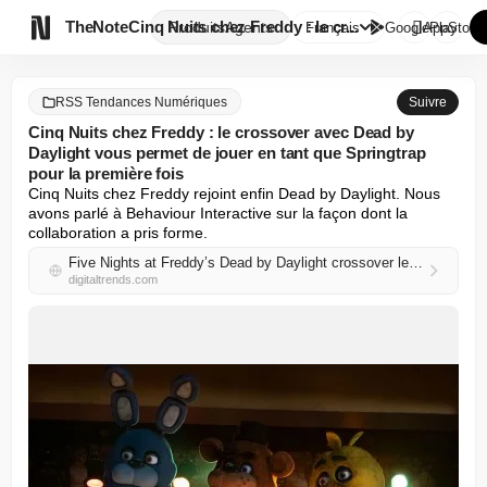

TheNote
Cinq Nuits chez Freddy : le cr...
Produits
Agents
Français
GooglePlay
AppStore
RSS Tendances Numériques
Suivre
Cinq Nuits chez Freddy : le crossover avec Dead by
Daylight vous permet de jouer en tant que Springtrap
pour la première fois
Cinq Nuits chez Freddy rejoint enfin Dead by Daylight. Nous 
avons parlé à Behaviour Interactive sur la façon dont la 
collaboration a pris forme.
Five Nights at Freddy’s Dead by Daylight crossover lets you play as Springtrap for the first time
digitaltrends.com