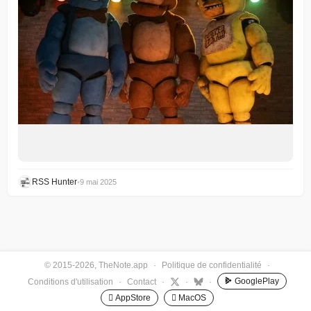
RSS Hunter
•
9 mai 2025
© 2015-2026, TheNote.app
·
Politique de confidentialité
·
GooglePlay
Conditions d'utilisation
·
Contact
·
·
·
 AppStore
 MacOS