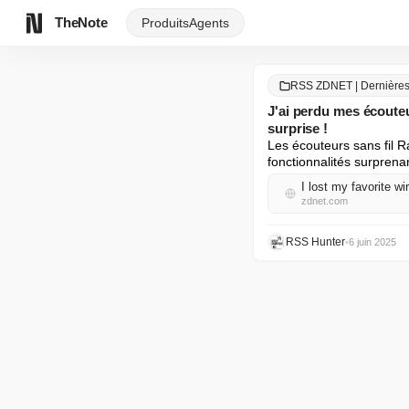
TheNote
Produits
Agents
RSS ZDNET | Dernières 
J'ai perdu mes écouteu
surprise !
Les écouteurs sans fil R
fonctionnalités surprena
I lost my favorite wi
zdnet.com
RSS Hunter
•
6 juin 2025