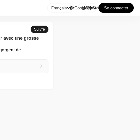

Français
GooglePlay
AppStore
Se connecter
Suivre
er avec une grosse
gorgent de 