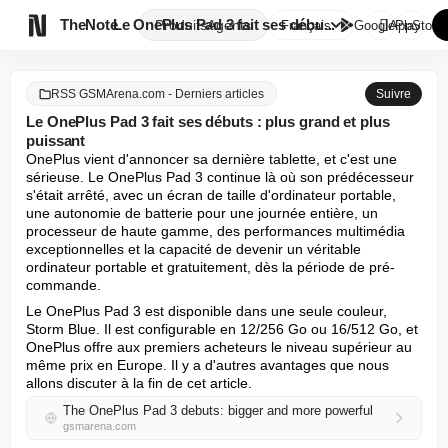

TheNote
Le OnePlus Pad 3 fait ses débu...
Produits
Agents
Français
GooglePlay
AppStore
RSS GSMArena.com - Derniers articles
Suivre
Le OnePlus Pad 3 fait ses débuts : plus grand et plus
puissant
OnePlus vient d'annoncer sa dernière tablette, et c'est une 
sérieuse. Le OnePlus Pad 3 continue là où son prédécesseur 
s'était arrêté, avec un écran de taille d'ordinateur portable, 
une autonomie de batterie pour une journée entière, un 
processeur de haute gamme, des performances multimédia 
exceptionnelles et la capacité de devenir un véritable 
ordinateur portable et gratuitement, dès la période de pré-
commande.
Le OnePlus Pad 3 est disponible dans une seule couleur, 
Storm Blue. Il est configurable en 12/256 Go ou 16/512 Go, et 
OnePlus offre aux premiers acheteurs le niveau supérieur au 
même prix en Europe. Il y a d'autres avantages que nous 
allons discuter à la fin de cet article.
The OnePlus Pad 3 debuts: bigger and more powerful
gsmarena.com