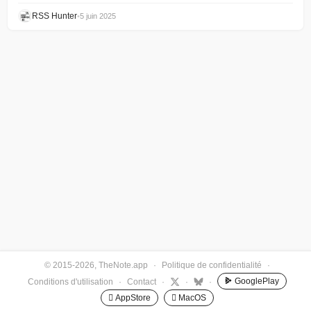
RSS Hunter
•
5 juin 2025
© 2015-2026, TheNote.app
·
Politique de confidentialité
·
GooglePlay
Conditions d'utilisation
·
Contact
·
·
·
 AppStore
 MacOS