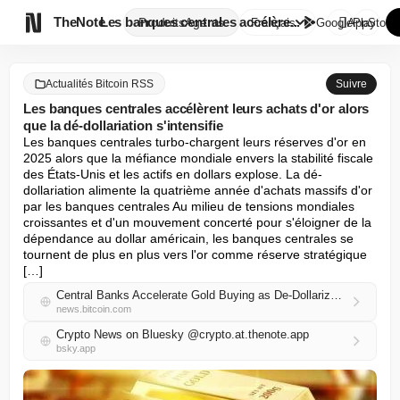

TheNote
Les banques centrales accélère...
Produits
Agents
Français
GooglePlay
AppStore
Actualités Bitcoin RSS
Suivre
Les banques centrales accélèrent leurs achats d'or alors
que la dé-dollariation s'intensifie
Les banques centrales turbo-chargent leurs réserves d'or en 
2025 alors que la méfiance mondiale envers la stabilité fiscale 
des États-Unis et les actifs en dollars explose. La dé-
dollariation alimente la quatrième année d'achats massifs d'or 
par les banques centrales Au milieu de tensions mondiales 
croissantes et d'un mouvement concerté pour s'éloigner de la 
dépendance au dollar américain, les banques centrales se 
tournent de plus en plus vers l'or comme réserve stratégique 
[…]
Central Banks Accelerate Gold Buying as De-Dollarization Heats up
news.bitcoin.com
Crypto News on Bluesky @crypto.at.thenote.app
bsky.app