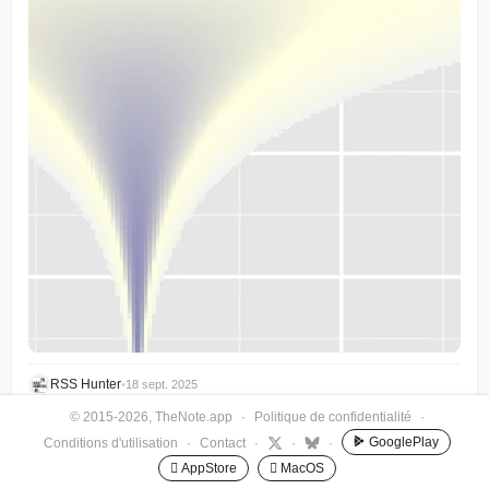
RSS Hunter
•
18 sept. 2025
© 2015-2026, TheNote.app
·
Politique de confidentialité
·
Plus de Howl, d'après Allen Ginsberg, pour les hipsters à
GooglePlay
Conditions d'utilisation
·
Contact
·
·
·
tête d'IA
 AppStore
 MacOS
C'est Jessica. Ce post est une continuation de mon adaptation 