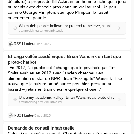
détails ici) à propos de Bill Ackman, un homme riche qui a joué 
au tennis avec de vrais pros dans un vrai tournoi. Un peu 
comme George Plimpton, sauf que Plimpton le faisait 
ouvertement pour le...
When rich people believe, or pretend to believe, stupid things (tennis edition)
statmodeling.stat.columbia.edu
RSS Hunter
•
6 oct. 2025
Étrange vallée académique : Brian Wansink en tant que
proto-chatbot
"En 2017, j'ai publié cet échange que le psychologue Tim 
Smits avait eu en 2012 avec l'ancien chercheur en 
alimentation et star de NPR, Brian "Pizzagate" Wansink. Il se 
trouve que je suis retombé sur ce post hier, presque au 
hasard – j'étais en train d'écrire quelque chose..."
Uncanny academic valley: Brian Wansink as proto-chatbot
statmodeling.stat.columbia.edu
RSS Hunter
•
5 oct. 2025
Demande de conseil inhabituelle
Celui-ci est arrivé par email : Cher Professeur, j'espère que ce 