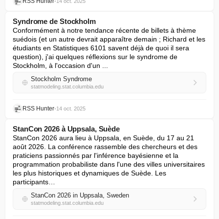
RSS Hunter
•
14 oct. 2025
Syndrome de Stockholm
Conformément à notre tendance récente de billets à thème 
suédois (et un autre devrait apparaître demain ; Richard et les 
étudiants en Statistiques 6101 savent déjà de quoi il sera 
question), j'ai quelques réflexions sur le syndrome de 
Stockholm, à l'occasion d'un ...
Stockholm Syndrome
statmodeling.stat.columbia.edu
RSS Hunter
•
14 oct. 2025
StanCon 2026 à Uppsala, Suède
StanCon 2026 aura lieu à Uppsala, en Suède, du 17 au 21 
août 2026. La conférence rassemble des chercheurs et des 
praticiens passionnés par l'inférence bayésienne et la 
programmation probabiliste dans l'une des villes universitaires 
les plus historiques et dynamiques de Suède. Les 
participants…
StanCon 2026 in Uppsala, Sweden
statmodeling.stat.columbia.edu