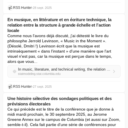
RSS Hunter
•
28 sept. 2025
En musique, en littérature et en écriture technique, la
relation entre la structure à grande échelle et l'action
locale
Comme nous l'avons déjà discuté, j'ai détesté le livre du 
philosophe Jerrold Levinson, « Music in the Moment ». 
(Désolé, Dmitri !) Levinson écrit que la musique est 
intrinsèquement « dans l'instant » d'une manière que l'art 
visuel n'est pas, car la musique est perçue dans le temps, 
alors que vous...
In music, literature, and technical writing, the relation of large-scale structure to the local action
statmodeling.stat.columbia.edu
RSS Hunter
•
27 sept. 2025
Une histoire sélective des sondages politiques et des
prévisions électorales
Ce qui précède est le titre de la conférence que je donne à 
midi mardi prochain, le 30 septembre 2025, au Jerome 
Greene Annex sur le campus de Columbia (et aussi sur Zoom, 
semble-t-il). Cela fait partie d'une série de conférences pour 