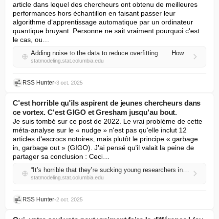
article dans lequel des chercheurs ont obtenu de meilleures 
performances hors échantillon en faisant passer leur 
algorithme d'apprentissage automatique par un ordinateur 
quantique bruyant. Personne ne sait vraiment pourquoi c'est 
le cas, ou…
Adding noise to the data to reduce overfitting . . . How does that work?
statmodeling.stat.columbia.edu
RSS Hunter
•
3 oct. 2025
C'est horrible qu'ils aspirent de jeunes chercheurs dans
ce vortex. C'est GIGO et Gresham jusqu'au bout.
Je suis tombé sur ce post de 2022. Le vrai problème de cette 
méta-analyse sur le « nudge » n'est pas qu'elle inclut 12 
articles d'escrocs notoires, mais plutôt le principe « garbage 
in, garbage out » (GIGO). J'ai pensé qu'il valait la peine de 
partager sa conclusion : Ceci…
“It’s horrible that they’re sucking young researchers into this vortex. It’s Gigo and Gresham all the way down.”
statmodeling.stat.columbia.edu
RSS Hunter
•
2 oct. 2025