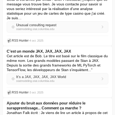
message vous trouve bien. Je vous contacte pour savoir si 
vous seriez intéressé par la réalisation d'une analyse 
statistique pour un jeu de cartes de type casino que j'ai créé. 
Je suis…
Unusual consulting request
statmodeling.stat.columbia.edu
RSS Hunter
•
4 oct. 2025
C’est un monde JAX, JAX, JAX, JAX
Cet article est de Bob. Le titre est basé sur le film classique du 
même nom. Les grands modèles passant de Stan à JAX. 
Depuis la sortie des grands frameworks de ML PyTorch et 
TensorFlow, les développeurs de Stan s'inquiètent..."
It’s a JAX, JAX, JAX, JAX World
statmodeling.stat.columbia.edu
RSS Hunter
•
3 oct. 2025
Ajouter du bruit aux données pour réduire le
surapprentissage... Comment ça marche ?
Jonathan Falk écrit : Je viens de lire un article à propos de cet 