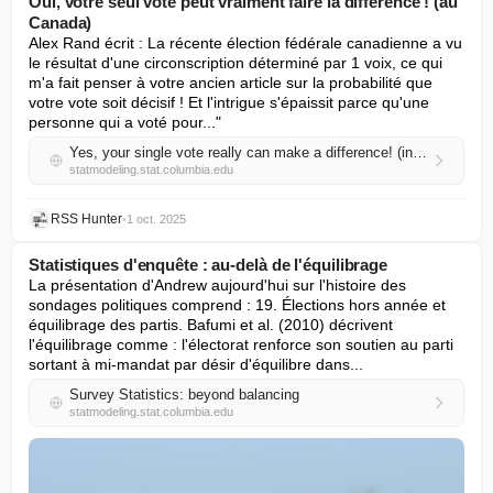
Oui, votre seul vote peut vraiment faire la différence ! (au
Canada)
Alex Rand écrit : La récente élection fédérale canadienne a vu 
le résultat d'une circonscription déterminé par 1 voix, ce qui 
m'a fait penser à votre ancien article sur la probabilité que 
votre vote soit décisif ! Et l'intrigue s'épaissit parce qu'une 
personne qui a voté pour..."
Yes, your single vote really can make a difference! (in Canada)
statmodeling.stat.columbia.edu
RSS Hunter
•
1 oct. 2025
Statistiques d'enquête : au-delà de l'équilibrage
La présentation d'Andrew aujourd'hui sur l'histoire des 
sondages politiques comprend : 19. Élections hors année et 
équilibrage des partis. Bafumi et al. (2010) décrivent 
l'équilibrage comme : l'électorat renforce son soutien au parti 
sortant à mi-mandat par désir d'équilibre dans...
Survey Statistics: beyond balancing
statmodeling.stat.columbia.edu