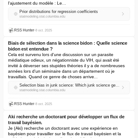
l'ajustement du modèle : Le…
Prior distributions for regression coefficients
statmodeling.stat.columbia.edu
RSS Hunter
•
8 oct. 2025
Biais de sélection dans la science bidon : Quelle science
bidon est entendue ?
Cela est survenu lors d'une discussion sur un parasite 
médiatique odieux, un négationniste du VIH, qui avait été 
invité à déverser ses stupides théories il y a de nombreuses 
années lors d'un séminaire dans un département où je 
travaillais. Quand ce genre de choses arrive...
Selection bias in junk science: Which junk science gets a hearing?
statmodeling.stat.columbia.edu
RSS Hunter
•
8 oct. 2025
Aki recherche un doctorant pour développer un flux de
travail bayésien.
Je (Aki) recherche un doctorant avec une expérience en 
bayésien pour travailler sur le flux de travail bayésien et la 