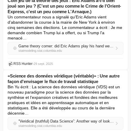
Coin jeu de la théorie des jeux : Eric Adams a-t-il bien
joué son jeu ? (C'est un peu comme le Crime de l'Orient-
Express, c'est un peu comme L'Arnaque.)
Un commentateur nous a signalé qu'Eric Adams vient 
d'abandonner la course à la mairie de New York à environ 
cinq semaines des élections. Le commentateur a écrit : Je me 
demande combien Trump lui a offert, ou si Trump l'a 
menacé…
Game theory corner: did Eric Adams play his hand well? (It’s a little like Murder on the Orient Express, it’s a little like The Sting.)
statmodeling.stat.columbia.edu
RSS Hunter
•
29 sept. 2025
«Science des données véridique (véritable)» : Une autre
façon d'envisager le flux de travail statistique
Bin Yu écrit : La science des données véridique (VDS) est un 
nouveau paradigme pour la science des données par la 
synthèse et l'expansion créatives et fondées des meilleures 
pratiques et idées en apprentissage automatique et en 
statistiques. Elle a été développée au cours de la dernière 
décennie…
“Veridical (truthful) Data Science”: Another way of looking at statistical workflow
statmodeling.stat.columbia.edu