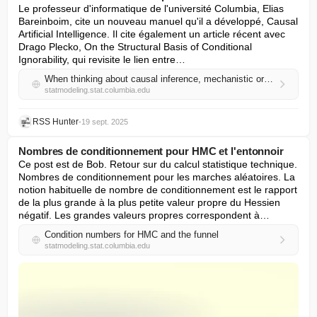
Le professeur d'informatique de l'université Columbia, Elias 
Bareinboim, cite un nouveau manuel qu'il a développé, Causal 
Artificial Intelligence. Il cite également un article récent avec 
Drago Plecko, On the Structural Basis of Conditional 
Ignorability, qui revisite le lien entre…
When thinking about causal inference, mechanistic or process models are important. I think that the association of “causal” with black-box models leads to lots of problems.
statmodeling.stat.columbia.edu
RSS Hunter
•
19 sept. 2025
Nombres de conditionnement pour HMC et l'entonnoir
Ce post est de Bob. Retour sur du calcul statistique technique. 
Nombres de conditionnement pour les marches aléatoires. La 
notion habituelle de nombre de conditionnement est le rapport 
de la plus grande à la plus petite valeur propre du Hessien 
négatif. Les grandes valeurs propres correspondent à…
Condition numbers for HMC and the funnel
statmodeling.stat.columbia.edu