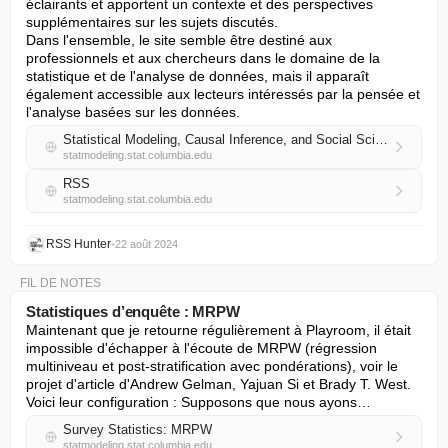
éclairants et apportent un contexte et des perspectives 
supplémentaires sur les sujets discutés.

Dans l'ensemble, le site semble être destiné aux 
professionnels et aux chercheurs dans le domaine de la 
statistique et de l'analyse de données, mais il apparaît 
également accessible aux lecteurs intéressés par la pensée et 
l'analyse basées sur les données.
Statistical Modeling, Causal Inference, and Social Science
statmodeling.stat.columbia.edu
RSS
statmodeling.stat.columbia.edu
RSS Hunter
•
22 août 2024
FIL DE NOTES
Statistiques d’enquête : MRPW
Maintenant que je retourne régulièrement à Playroom, il était 
impossible d'échapper à l'écoute de MRPW (régression 
multiniveau et post-stratification avec pondérations), voir le 
projet d'article d'Andrew Gelman, Yajuan Si et Brady T. West. 
Voici leur configuration : Supposons que nous ayons…
Survey Statistics: MRPW
statmodeling.stat.columbia.edu