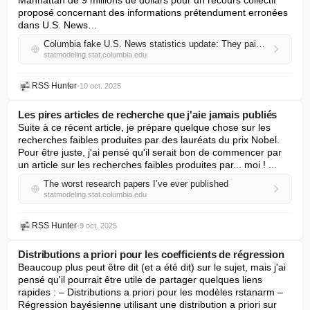
Manhattan de 9 millions de dollars pour un recours collectif 
proposé concernant des informations prétendument erronées 
dans U.S. News…
Columbia fake U.S. News statistics update: They paid $9 million and are still, bizarrely, refusing to admit misreporting of data, even though everybody knows they misreported data.
statmodeling.stat.columbia.edu
RSS Hunter
•
10 oct. 2025
Les pires articles de recherche que j'aie jamais publiés
Suite à ce récent article, je prépare quelque chose sur les 
recherches faibles produites par des lauréats du prix Nobel. 
Pour être juste, j'ai pensé qu'il serait bon de commencer par 
un article sur les recherches faibles produites par... moi ! ...
The worst research papers I’ve ever published
statmodeling.stat.columbia.edu
RSS Hunter
•
9 oct. 2025
Distributions a priori pour les coefficients de régression
Beaucoup plus peut être dit (et a été dit) sur le sujet, mais j'ai 
pensé qu'il pourrait être utile de partager quelques liens 
rapides : – Distributions a priori pour les modèles rstanarm – 
Régression bayésienne utilisant une distribution a priori sur 