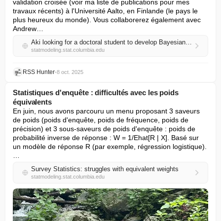
validation croisée (voir ma liste de publications pour mes 
travaux récents) à l'Université Aalto, en Finlande (le pays le 
plus heureux du monde). Vous collaborerez également avec 
Andrew…
Aki looking for a doctoral student to develop Bayesian workflow
statmodeling.stat.columbia.edu
RSS Hunter
•
8 oct. 2025
Statistiques d'enquête : difficultés avec les poids
équivalents
En juin, nous avons parcouru un menu proposant 3 saveurs 
de poids (poids d'enquête, poids de fréquence, poids de 
précision) et 3 sous-saveurs de poids d'enquête : poids de 
probabilité inverse de réponse : W = 1/Ehat[R | X]. Basé sur 
un modèle de réponse R (par exemple, régression logistique). 
…
Survey Statistics: struggles with equivalent weights
statmodeling.stat.columbia.edu