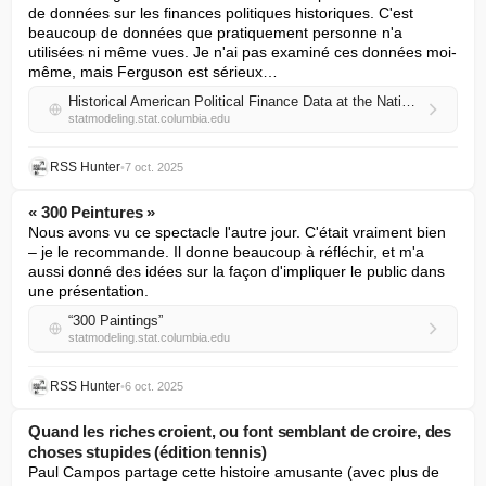
de données sur les finances politiques historiques. C'est 
beaucoup de données que pratiquement personne n'a 
utilisées ni même vues. Je n'ai pas examiné ces données moi-
même, mais Ferguson est sérieux…
Historical American Political Finance Data at the National Archives
statmodeling.stat.columbia.edu
RSS Hunter
•
7 oct. 2025
« 300 Peintures »
Nous avons vu ce spectacle l'autre jour. C'était vraiment bien 
– je le recommande. Il donne beaucoup à réfléchir, et m'a 
aussi donné des idées sur la façon d'impliquer le public dans 
une présentation.
“300 Paintings”
statmodeling.stat.columbia.edu
RSS Hunter
•
6 oct. 2025
Quand les riches croient, ou font semblant de croire, des
choses stupides (édition tennis)
Paul Campos partage cette histoire amusante (avec plus de 