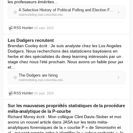
les professeurs émérites...
A Selective History of Political Polling and Election Forecasting
statmodeling.stat.columbia.edu
RSS Hunter
•
26 sept. 2025
Les Dodgers recrutent
Brendan Cooley écrit : Je suis analyste chez les Los Angeles 
Dodgers. Nous recherchons des statisticiens bayésiens en 
herbe et des spécialistes du deep learning intéressés par un 
stage chez nous l'été prochain. Nous avons un faible pour jax 
et…
The Dodgers are hiring
statmodeling.stat.columbia.edu
RSS Hunter
•
25 sept. 2025
Sur les mauvaises propriétés statistiques de la procédure
méta-analytique de la P-courbe
Richard Morey écrit : Mon collègue Clint Davis-Stober et moi 
avons un nouvel article dans JASA sur les tests méta-
analytiques forensiques de la « courbe P » de Simonsohn et 
al., qui sont censés aider à identifier la « valeur probante », le 