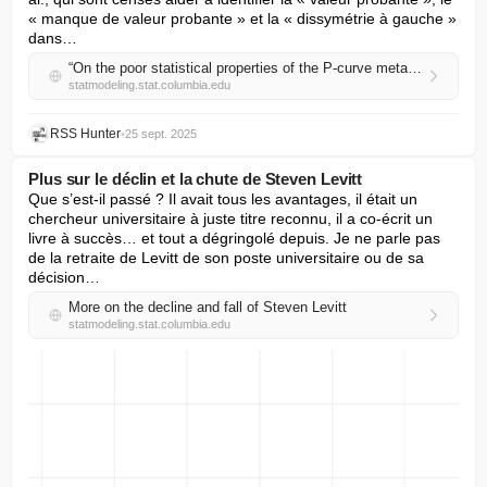
« manque de valeur probante » et la « dissymétrie à gauche » 
dans…
“On the poor statistical properties of the P-curve meta-analytic procedure”
statmodeling.stat.columbia.edu
RSS Hunter
•
25 sept. 2025
Plus sur le déclin et la chute de Steven Levitt
Que s’est-il passé ? Il avait tous les avantages, il était un 
chercheur universitaire à juste titre reconnu, il a co-écrit un 
livre à succès… et tout a dégringolé depuis. Je ne parle pas 
de la retraite de Levitt de son poste universitaire ou de sa 
décision…
More on the decline and fall of Steven Levitt
statmodeling.stat.columbia.edu