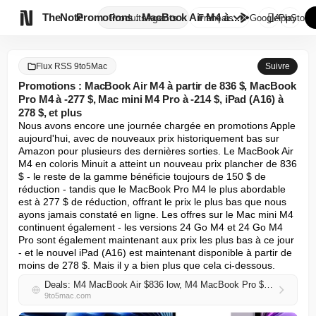

TheNote
Promotions : MacBook Air M4 à ...
Produits
Agents
Français
GooglePlay
AppStore
Flux RSS 9to5Mac
Suivre
Promotions : MacBook Air M4 à partir de 836 $, MacBook
Pro M4 à -277 $, Mac mini M4 Pro à -214 $, iPad (A16) à
278 $, et plus
Nous avons encore une journée chargée en promotions Apple 
aujourd'hui, avec de nouveaux prix historiquement bas sur 
Amazon pour plusieurs des dernières sorties. Le MacBook Air 
M4 en coloris Minuit a atteint un nouveau prix plancher de 836 
$ - le reste de la gamme bénéficie toujours de 150 $ de 
réduction - tandis que le MacBook Pro M4 le plus abordable 
est à 277 $ de réduction, offrant le prix le plus bas que nous 
ayons jamais constaté en ligne. Les offres sur le Mac mini M4 
continuent également - les versions 24 Go M4 et 24 Go M4 
Pro sont également maintenant aux prix les plus bas à ce jour 
- et le nouvel iPad (A16) est maintenant disponible à partir de 
moins de 278 $. Mais il y a bien plus que cela ci-dessous.
Deals: M4 MacBook Air $836 low, M4 MacBook Pro $277 off, M4 Pro Mac mini $214 off, iPad (A16) $278, more
9to5mac.com