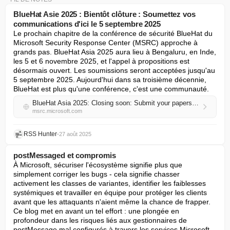
BlueHat Asie 2025 : Bientôt clôture : Soumettez vos
communications d'ici le 5 septembre 2025
Le prochain chapitre de la conférence de sécurité BlueHat du 
Microsoft Security Response Center (MSRC) approche à 
grands pas. BlueHat Asia 2025 aura lieu à Bengaluru, en Inde, 
les 5 et 6 novembre 2025, et l'appel à propositions est 
désormais ouvert. Les soumissions seront acceptées jusqu'au 
5 septembre 2025. Aujourd'hui dans sa troisième décennie, 
BlueHat est plus qu'une conférence, c'est une communauté.
BlueHat Asia 2025: Closing soon: Submit your papers by September 5, 2025
msrc.microsoft.com
RSS Hunter
•
27 août 2025
postMessaged et compromis
À Microsoft, sécuriser l'écosystème signifie plus que 
simplement corriger les bugs - cela signifie chasser 
activement les classes de variantes, identifier les faiblesses 
systémiques et travailler en équipe pour protéger les clients 
avant que les attaquants n'aient même la chance de frapper. 
Ce blog met en avant un tel effort : une plongée en 
profondeur dans les risques liés aux gestionnaires de 
postMessage mal configurés à travers les services Microsoft 