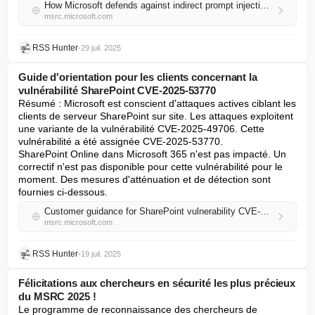
How Microsoft defends against indirect prompt injection attacks
msrc.microsoft.com
RSS Hunter
•
29 juil. 2025
Guide d'orientation pour les clients concernant la
vulnérabilité SharePoint CVE-2025-53770
Résumé : Microsoft est conscient d'attaques actives ciblant les 
clients de serveur SharePoint sur site. Les attaques exploitent 
une variante de la vulnérabilité CVE-2025-49706. Cette 
vulnérabilité a été assignée CVE-2025-53770.

SharePoint Online dans Microsoft 365 n'est pas impacté. Un 
correctif n'est pas disponible pour cette vulnérabilité pour le 
moment. Des mesures d'atténuation et de détection sont 
fournies ci-dessous.
Customer guidance for SharePoint vulnerability CVE-2025-53770
msrc.microsoft.com
RSS Hunter
•
19 juil. 2025
Félicitations aux chercheurs en sécurité les plus précieux
du MSRC 2025 !
Le programme de reconnaissance des chercheurs de 