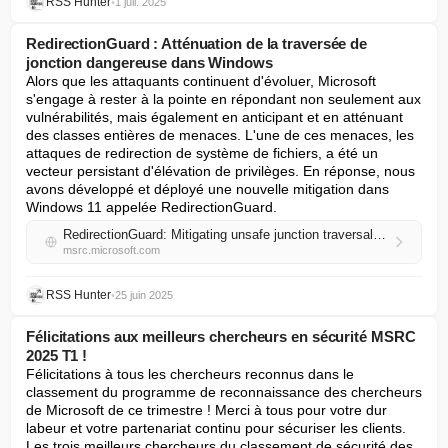
RSS Hunter
•
1 juil. 2025
RedirectionGuard : Atténuation de la traversée de
jonction dangereuse dans Windows
Alors que les attaquants continuent d'évoluer, Microsoft 
s'engage à rester à la pointe en répondant non seulement aux 
vulnérabilités, mais également en anticipant et en atténuant 
des classes entières de menaces. L'une de ces menaces, les 
attaques de redirection de système de fichiers, a été un 
vecteur persistant d'élévation de privilèges. En réponse, nous 
avons développé et déployé une nouvelle mitigation dans 
Windows 11 appelée RedirectionGuard.
RedirectionGuard: Mitigating unsafe junction traversal in Windows
msrc.microsoft.com
RSS Hunter
•
25 juin 2025
Félicitations aux meilleurs chercheurs en sécurité MSRC
2025 T1 !
Félicitations à tous les chercheurs reconnus dans le 
classement du programme de reconnaissance des chercheurs 
de Microsoft de ce trimestre ! Merci à tous pour votre dur 
labeur et votre partenariat continu pour sécuriser les clients.

Les trois meilleurs chercheurs du classement de sécurité des 