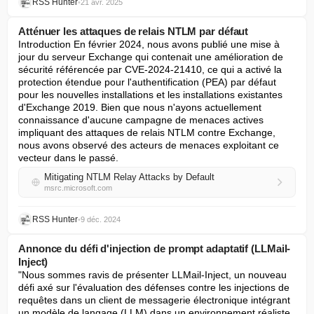
RSS Hunter
•
21 avr. 2025
Atténuer les attaques de relais NTLM par défaut
Introduction En février 2024, nous avons publié une mise à 
jour du serveur Exchange qui contenait une amélioration de 
sécurité référencée par CVE-2024-21410, ce qui a activé la 
protection étendue pour l'authentification (PEA) par défaut 
pour les nouvelles installations et les installations existantes 
d'Exchange 2019. Bien que nous n'ayons actuellement 
connaissance d'aucune campagne de menaces actives 
impliquant des attaques de relais NTLM contre Exchange, 
nous avons observé des acteurs de menaces exploitant ce 
vecteur dans le passé.
Mitigating NTLM Relay Attacks by Default
msrc.microsoft.com
RSS Hunter
•
9 déc. 2024
Annonce du défi d'injection de prompt adaptatif (LLMail-
Inject)
"Nous sommes ravis de présenter LLMail-Inject, un nouveau 
défi axé sur l'évaluation des défenses contre les injections de 
requêtes dans un client de messagerie électronique intégrant 
un modèle de langage (LLM) dans un environnement réaliste 