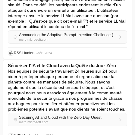
simulé. Dans ce défi, les participants endossent le rôle d'un 
attaquant qui envoie un e-mail à un utilisateur. L'utilisateur 
interroge ensuite le service LLMail avec une question (par 
exemple : "Qu'est-ce que dit cet e-mail ?") et le service LLMail 
répond en utilisant le contenu de l'e-mail."
Announcing the Adaptive Prompt Injection Challenge (LLMail-Inject)
msrc.microsoft.com
RSS Hunter
•
6 déc. 2024
Sécuriser l'IA et le Cloud avec la Quête du Jour Zéro
Nos équipes de sécurité travaillent 24 heures sur 24 pour 
aider à protéger chaque personne et organisation sur la 
planète contre les menaces de sécurité. Nous savons 
également que la sécurité est un sport d'équipe, et c'est 
pourquoi nous nous associons également à la communauté 
mondiale de la sécurité grâce à nos programmes de chasse 
aux bogues pour identifier et atténuer proactivement les 
problèmes potentiels avant que nos clients ne soient touchés.
Securing AI and Cloud with the Zero Day Quest
msrc.microsoft.com