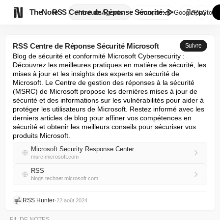

TheNote
RSS Centre de Réponse Sécurité...
Produits
Agents
Français
GooglePlay
AppStore
RSS Centre de Réponse Sécurité Microsoft
Suivre
Blog de sécurité et conformité Microsoft Cybersecurity : 
Découvrez les meilleures pratiques en matière de sécurité, les 
mises à jour et les insights des experts en sécurité de 
Microsoft. Le Centre de gestion des réponses à la sécurité 
(MSRC) de Microsoft propose les dernières mises à jour de 
sécurité et des informations sur les vulnérabilités pour aider à 
protéger les utilisateurs de Microsoft. Restez informé avec les 
derniers articles de blog pour affiner vos compétences en 
sécurité et obtenir les meilleurs conseils pour sécuriser vos 
produits Microsoft.
Microsoft Security Response Center
msrc.microsoft.com
RSS
blogs.technet.microsoft.com
RSS Hunter
•
22 août 2024
FIL DE NOTES