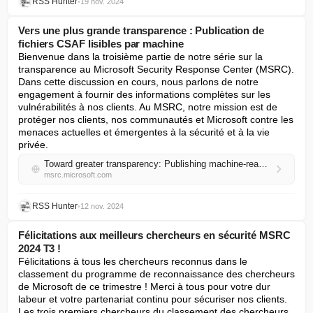
RSS Hunter
•
19 nov. 2024
Vers une plus grande transparence : Publication de
fichiers CSAF lisibles par machine
Bienvenue dans la troisième partie de notre série sur la 
transparence au Microsoft Security Response Center (MSRC). 
Dans cette discussion en cours, nous parlons de notre 
engagement à fournir des informations complètes sur les 
vulnérabilités à nos clients. Au MSRC, notre mission est de 
protéger nos clients, nos communautés et Microsoft contre les 
menaces actuelles et émergentes à la sécurité et à la vie 
privée.
Toward greater transparency: Publishing machine-readable CSAF files
msrc.microsoft.com
RSS Hunter
•
12 nov. 2024
Félicitations aux meilleurs chercheurs en sécurité MSRC
2024 T3 !
Félicitations à tous les chercheurs reconnus dans le 
classement du programme de reconnaissance des chercheurs 
de Microsoft de ce trimestre ! Merci à tous pour votre dur 
labeur et votre partenariat continu pour sécuriser nos clients.

Les trois premiers chercheurs du classement des chercheurs 