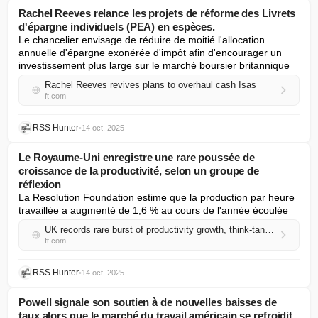
Rachel Reeves relance les projets de réforme des Livrets
d'épargne individuels (PEA) en espèces.
Le chancelier envisage de réduire de moitié l'allocation 
annuelle d'épargne exonérée d'impôt afin d'encourager un 
investissement plus large sur le marché boursier britannique
Rachel Reeves revives plans to overhaul cash Isas
ft.com
RSS Hunter
•
14 oct. 2025
Le Royaume-Uni enregistre une rare poussée de
croissance de la productivité, selon un groupe de
réflexion
La Resolution Foundation estime que la production par heure 
travaillée a augmenté de 1,6 % au cours de l'année écoulée
UK records rare burst of productivity growth, think-tank says
ft.com
RSS Hunter
•
14 oct. 2025
Powell signale son soutien à de nouvelles baisses de
taux alors que le marché du travail américain se refroidit.