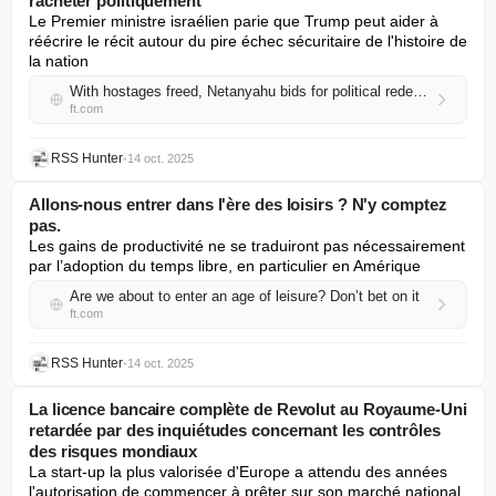
racheter politiquement
Le Premier ministre israélien parie que Trump peut aider à 
réécrire le récit autour du pire échec sécuritaire de l'histoire de 
la nation
With hostages freed, Netanyahu bids for political redemption
ft.com
RSS Hunter
•
14 oct. 2025
Allons-nous entrer dans l'ère des loisirs ? N'y comptez
pas.
Les gains de productivité ne se traduiront pas nécessairement 
par l’adoption du temps libre, en particulier en Amérique
Are we about to enter an age of leisure? Don’t bet on it
ft.com
RSS Hunter
•
14 oct. 2025
La licence bancaire complète de Revolut au Royaume-Uni
retardée par des inquiétudes concernant les contrôles
des risques mondiaux
La start-up la plus valorisée d'Europe a attendu des années 
l'autorisation de commencer à prêter sur son marché national.