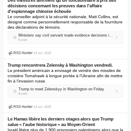
Des ministres affirment qu'un fonctionnaire a pris des
décisions concernant les preuves dans l'affaire
d'espionnage chinoise échouée
Le conseiller adjoint à la sécurité nationale, Matt Collins, est 
désigné comme personnellement responsable de la fourniture 
des déclarations de témoins.
Ministers say civil servant made evidence decisions in failed China spy case
ft.com
RSS Hunter
•
13 oct. 2025
Trump rencontrera Zelensky à Washington vendredi.
Le président américain a envisagé de vendre des missiles de 
croisière Tomahawk à longue portée à l'Ukraine afin de mettre 
fin à l'invasion russe.
Trump to meet Zelenskyy in Washington on Friday
ft.com
RSS Hunter
•
13 oct. 2025
Le Hamas libère les derniers otages alors que Trump
salue « l'aube historique » au Moyen-Orient
Israël libère plus de 1 900 prisonniers palestiniens alors que la 