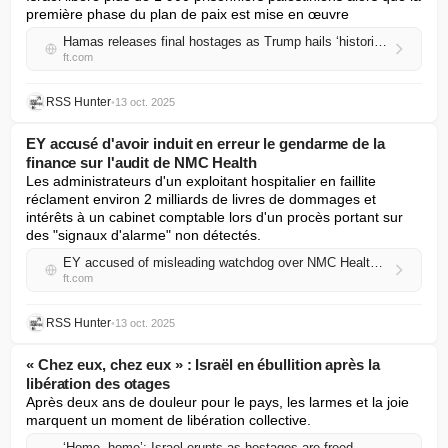
première phase du plan de paix est mise en œuvre
Hamas releases final hostages as Trump hails ‘historic dawn’ in Middle East
ft.com
RSS Hunter
•
13 oct. 2025
EY accusé d'avoir induit en erreur le gendarme de la
finance sur l'audit de NMC Health
Les administrateurs d'un exploitant hospitalier en faillite 
réclament environ 2 milliards de livres de dommages et 
intérêts à un cabinet comptable lors d'un procès portant sur 
des "signaux d'alarme" non détectés.
EY accused of misleading watchdog over NMC Health audit
ft.com
RSS Hunter
•
13 oct. 2025
« Chez eux, chez eux » : Israël en ébullition après la
libération des otages
Après deux ans de douleur pour le pays, les larmes et la joie 
marquent un moment de libération collective.
‘Home, home’: Israel erupts as hostages are freed