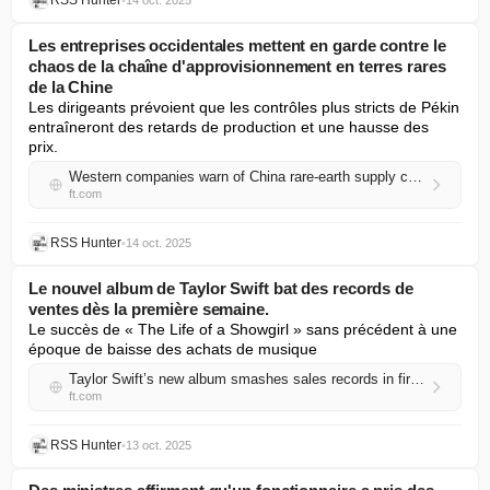
RSS Hunter
•
14 oct. 2025
Les entreprises occidentales mettent en garde contre le
chaos de la chaîne d'approvisionnement en terres rares
de la Chine
Les dirigeants prévoient que les contrôles plus stricts de Pékin 
entraîneront des retards de production et une hausse des 
prix.
Western companies warn of China rare-earth supply chain chaos
ft.com
RSS Hunter
•
14 oct. 2025
Le nouvel album de Taylor Swift bat des records de
ventes dès la première semaine.
Le succès de « The Life of a Showgirl » sans précédent à une 
époque de baisse des achats de musique
Taylor Swift’s new album smashes sales records in first week
ft.com
RSS Hunter
•
13 oct. 2025