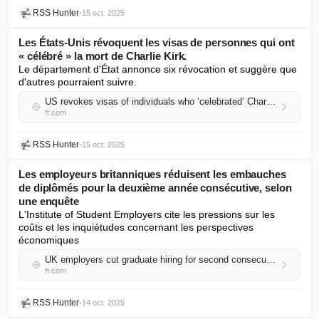
RSS Hunter
•
15 oct. 2025
Les États-Unis révoquent les visas de personnes qui ont
« célébré » la mort de Charlie Kirk.
Le département d'État annonce six révocation et suggère que 
d'autres pourraient suivre.
US revokes visas of individuals who ‘celebrated’ Charlie Kirk’s death
ft.com
RSS Hunter
•
15 oct. 2025
Les employeurs britanniques réduisent les embauches
de diplômés pour la deuxième année consécutive, selon
une enquête
L'Institute of Student Employers cite les pressions sur les 
coûts et les inquiétudes concernant les perspectives 
économiques
UK employers cut graduate hiring for second consecutive year, survey finds
ft.com
RSS Hunter
•
14 oct. 2025