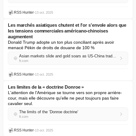
RSS Hunter
•
13 oct. 2025
Les marchés asiatiques chutent et l'or s'envole alors que
les tensions commerciales américano-chinoises
augmentent
Donald Trump adopte un ton plus conciliant après avoir 
menacé Pékin de droits de douane de 100 %
Asian markets slide and gold soars as US-China trade tensions rise
ft.com
RSS Hunter
•
13 oct. 2025
Les limites de la « doctrine Donroe »
L'attention de l'Amérique se tourne vers son propre arrière-
cour, mais elle découvre qu'elle ne peut toujours pas faire 
cavalier seul.
The limits of the ‘Donroe doctrine’
ft.com
RSS Hunter
•
13 oct. 2025