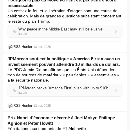
insaisissable
Un cessez-le-feu et la libération d'otages sont une cause de 
célébration. Mais de grandes questions subsistent concernant 
le reste du plan Trump.
Why peace in the Middle East may still be elusive
ft.com
RSS Hunter
•
13 oct. 2025
JPMorgan soutient la politique « America First » avec un
investissement pouvant atteindre 10 milliards de dollars.
Le PDG Jamie Dimon affirme que les États-Unis dépendent 
trop de sources de matériaux « peu fiables » « essentielles » 
à la sécurité nationale.
JPMorgan backs ‘America First’ push with up to $10bn investment
ft.com
RSS Hunter
•
13 oct. 2025
Prix Nobel d'économie décerné à Joel Mokyr, Philippe
Aghion et Peter Howitt
Félicitations aux gagnants de FT Alphaville