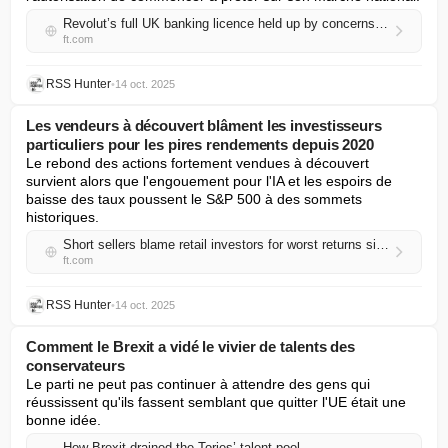
Revolut’s full UK banking licence held up by concerns over global risk controls
ft.com
RSS Hunter
•
14 oct. 2025
Les vendeurs à découvert blâment les investisseurs
particuliers pour les pires rendements depuis 2020
Le rebond des actions fortement vendues à découvert 
survient alors que l'engouement pour l'IA et les espoirs de 
baisse des taux poussent le S&P 500 à des sommets 
historiques.
Short sellers blame retail investors for worst returns since 2020
ft.com
RSS Hunter
•
14 oct. 2025
Comment le Brexit a vidé le vivier de talents des
conservateurs
Le parti ne peut pas continuer à attendre des gens qui 
réussissent qu'ils fassent semblant que quitter l'UE était une 
bonne idée.
How Brexit drained the Tories’ talent pool