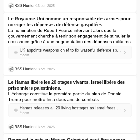
RSS Hunter
•
13 oct. 2025
Le Royaume-Uni nomme un responsable des armes pour
corriger les dépenses de défense gaspillées
La nomination de Rupert Pearce intervient alors que le 
gouvernement cherche à tenir son engagement de stimuler la 
croissance grâce à une augmentation des dépenses militaires.
UK appoints weapons chief to fix wasteful defence spending
ft.com
RSS Hunter
•
13 oct. 2025
Le Hamas libère les 20 otages vivants, Israël libère des
prisonniers palestiniens.
L'échange constitue la première partie du plan de Donald 
Trump pour mettre fin à deux ans de combats
Hamas releases all 20 living hostages as Israel frees Palestinian prisoners
ft.com
RSS Hunter
•
13 oct. 2025
Pourquoi la paix au Moyen-Orient est peut-être encore