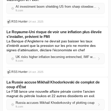
AI investment boom shielding US from sharp slowdown, says IMF
ft.com
RSS Hunter
•
14 oct. 2025
Le Royaume-Uni risque de voir une inflation plus élevée
s'installer, prévient le FMI
La Banque d'Angleterre ne devrait pas baisser les taux 
d'intérêt avant que la pression sur les prix ne montre des 
signes d'atténuation, déclare l'économiste en chef
UK risks higher inflation becoming entrenched, IMF warns
ft.com
RSS Hunter
•
14 oct. 2025
La Russie accuse Mikhaïl Khodorkovski de complot de
coup d'État
Le FSB lance une nouvelle affaire pénale contre l'ancien 
magnat du pétrole Ioukos et 22 autres dissidents en exil.
Russia accuses Mikhail Khodorkovsky of plotting coup
ft.com