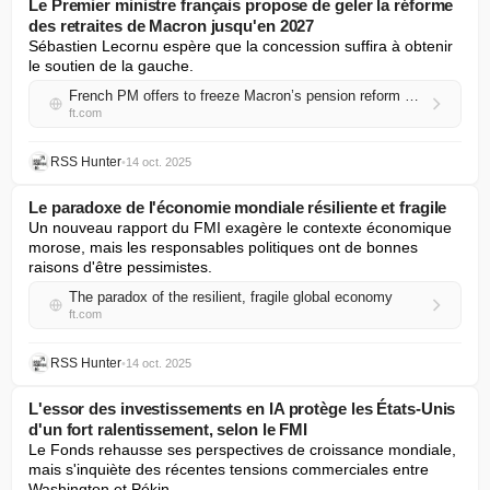
Le Premier ministre français propose de geler la réforme
des retraites de Macron jusqu'en 2027
Sébastien Lecornu espère que la concession suffira à obtenir 
le soutien de la gauche.
French PM offers to freeze Macron’s pension reform until 2027
ft.com
RSS Hunter
•
14 oct. 2025
Le paradoxe de l'économie mondiale résiliente et fragile
Un nouveau rapport du FMI exagère le contexte économique 
morose, mais les responsables politiques ont de bonnes 
raisons d'être pessimistes.
The paradox of the resilient, fragile global economy
ft.com
RSS Hunter
•
14 oct. 2025
L'essor des investissements en IA protège les États-Unis
d'un fort ralentissement, selon le FMI
Le Fonds rehausse ses perspectives de croissance mondiale, 
mais s'inquiète des récentes tensions commerciales entre 
Washington et Pékin.