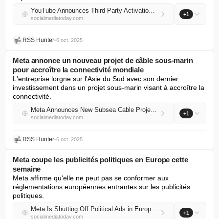
YouTube Announces Third-Party Activation Partners To Support Advertisers
+1
socialmediatoday.com
RSS Hunter
•
6 oct. 2025
Meta annonce un nouveau projet de câble sous-marin
pour accroître la connectivité mondiale
L'entreprise lorgne sur l'Asie du Sud avec son dernier 
investissement dans un projet sous-marin visant à accroître la 
connectivité.
Meta Announces New Subsea Cable Project to Increase Global Connectivity
+1
socialmediatoday.com
RSS Hunter
•
6 oct. 2025
Meta coupe les publicités politiques en Europe cette
semaine
Meta affirme qu'elle ne peut pas se conformer aux 
réglementations européennes entrantes sur les publicités 
politiques.
Meta Is Shutting Off Political Ads in Europe This Week
+1
socialmediatoday.com