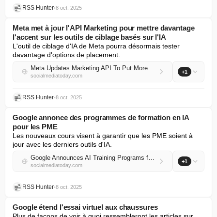
RSS Hunter
•
8 oct. 2025
Meta met à jour l'API Marketing pour mettre davantage
l'accent sur les outils de ciblage basés sur l'IA
L'outil de ciblage d'IA de Meta pourra désormais tester 
davantage d'options de placement.
Meta Updates Marketing API To Put More Focus on AI Targeting Tools
+1
socialmediatoday.com
RSS Hunter
•
8 oct. 2025
Google annonce des programmes de formation en IA
pour les PME
Les nouveaux cours visent à garantir que les PME soient à 
jour avec les derniers outils d'IA.
Google Announces AI Training Programs for SMBs
+1
socialmediatoday.com
RSS Hunter
•
8 oct. 2025
Google étend l'essai virtuel aux chaussures
Plus de façons de voir à quoi ressembleront les articles sur 