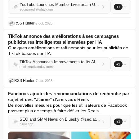
YouTube Launches Member Livestream Updates, Expands Access To Channel Media Kits
+1
socialmediatoday.com
RSS Hunter
•
7 oct. 2025
TikTok annonce des améliorations à ses campagnes
publicitaires intelligentes alimentées par l'IA
Quelques améliorations et raffinements pour les publicités de 
TikTok basées sur l'IA.
TikTok Announces Improvements to Its AI-Powered Smart+ Ad Campaigns
+1
socialmediatoday.com
RSS Hunter
•
7 oct. 2025
Facebook ajoute des recommandations de recherche par
sujet et des "J'aime" d'amis aux Reels
De nouvelles mesures pour que les utilisateurs de Facebook 
passent plus de temps à faire défiler les Reels.
SEO and SMM News on Bluesky @seo.at.thenote.app
+1
bsky.app