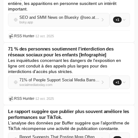
entière, les apparitions en personne suscitent un intérêt 
important.
SEO and SMM News on Bluesky @seo.at.thenote.app
+1
bsky.app
RSS Hunter
•
12 oct. 2025
71 % des personnes soutiennent l'interdiction des
réseaux sociaux pour les enfants [Infographie]
Les inquiétudes concernant les dangers de l'exposition en 
ligne ont conduit à des appels plus larges pour des 
interdictions d'accès plus strictes.
71% of People Support Social Media Bans for Children [Infographic]
+1
socialmediatoday.com
RSS Hunter
•
12 oct. 2025
Le rapport suggère que publier plus souvent améliore les
performances sur TikTok.
L'analyse des données par Buffer suggère que l'algorithme de 
TikTok récompense une activité de publication constante.
Report Suggests That Posting More Often Increases TikTok Performance