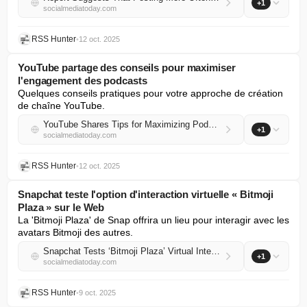
+1
socialmediatoday.com
RSS Hunter
•
12 oct. 2025
YouTube partage des conseils pour maximiser
l'engagement des podcasts
Quelques conseils pratiques pour votre approche de création 
de chaîne YouTube.
YouTube Shares Tips for Maximizing Podcast Engagement
+1
socialmediatoday.com
RSS Hunter
•
12 oct. 2025
Snapchat teste l'option d'interaction virtuelle « Bitmoji
Plaza » sur le Web
La 'Bitmoji Plaza' de Snap offrira un lieu pour interagir avec les 
avatars Bitmoji des autres.
Snapchat Tests ‘Bitmoji Plaza’ Virtual Interaction Option on Web
+1
socialmediatoday.com
RSS Hunter
•
9 oct. 2025