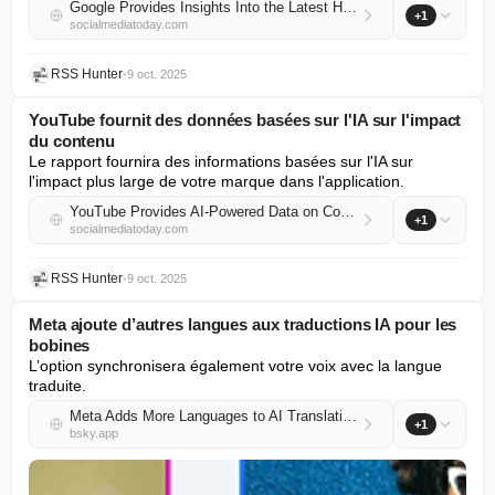
Google Provides Insights Into the Latest Halloween Search Trends
+1
socialmediatoday.com
RSS Hunter
•
9 oct. 2025
YouTube fournit des données basées sur l'IA sur l'impact
du contenu
Le rapport fournira des informations basées sur l'IA sur 
l'impact plus large de votre marque dans l'application.
YouTube Provides AI-Powered Data on Content Impact
+1
socialmediatoday.com
RSS Hunter
•
9 oct. 2025
Meta ajoute d’autres langues aux traductions IA pour les
bobines
L’option synchronisera également votre voix avec la langue 
traduite.
Meta Adds More Languages to AI Translations for Reels
+1
bsky.app