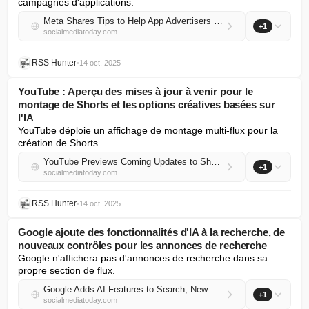
campagnes d'applications.
Meta Shares Tips to Help App Advertisers Maximize Their Holiday Campaigns
+1
socialmediatoday.com
RSS Hunter
•
14 oct. 2025
YouTube : Aperçu des mises à jour à venir pour le
montage de Shorts et les options créatives basées sur
l'IA
YouTube déploie un affichage de montage multi-flux pour la 
création de Shorts.
YouTube Previews Coming Updates to Shorts Editing, AI Creative Options
+1
socialmediatoday.com
RSS Hunter
•
14 oct. 2025
Google ajoute des fonctionnalités d'IA à la recherche, de
nouveaux contrôles pour les annonces de recherche
Google n'affichera pas d'annonces de recherche dans sa 
propre section de flux.
Google Adds AI Features to Search, New Search Ads Controls
+1
socialmediatoday.com