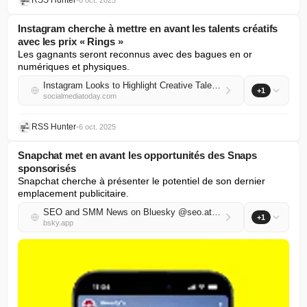
RSS Hunter
•
6 oct. 2025
Instagram cherche à mettre en avant les talents créatifs
avec les prix « Rings »
Les gagnants seront reconnus avec des bagues en or 
numériques et physiques.
Instagram Looks to Highlight Creative Talent with ‘Rings’ Awards
+1
socialmediatoday.com
RSS Hunter
•
6 oct. 2025
Snapchat met en avant les opportunités des Snaps
sponsorisés
Snapchat cherche à présenter le potentiel de son dernier 
emplacement publicitaire.
SEO and SMM News on Bluesky @seo.at.thenote.app
+1
bsky.app