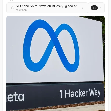
SEO and SMM News on Bluesky @seo.at.thenote.app
+1
bsky.app