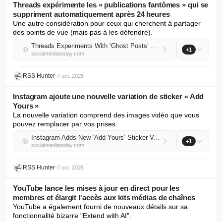
Threads expérimente les « publications fantômes » qui se
suppriment automatiquement après 24 heures
Une autre considération pour ceux qui cherchent à partager 
des points de vue (mais pas à les défendre).
Threads Experiments With ‘Ghost Posts’ Which Auto-Delete After 24 Hours
+1
socialmediatoday.com
RSS Hunter
•
7 oct. 2025
Instagram ajoute une nouvelle variation de sticker « Add
Yours »
La nouvelle variation comprend des images vidéo que vous 
pouvez remplacer par vos prises.
Instagram Adds New ‘Add Yours’ Sticker Variation
+1
socialmediatoday.com
RSS Hunter
•
7 oct. 2025
YouTube lance les mises à jour en direct pour les
membres et élargit l'accès aux kits médias de chaînes
YouTube a également fourni de nouveaux détails sur sa 
fonctionnalité bizarre "Extend with AI".