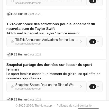
+1
socialmediatoday.com
RSS Hunter
•
2 oct. 2025
TikTok annonce des activations pour le lancement du
nouvel album de Taylor Swift
TikTok met le paquet sur Taylor Swift ce mois-ci.
TikTok Announces Activations for the Launch of Taylor Swift’s New Album
+1
socialmediatoday.com
RSS Hunter
•
2 oct. 2025
Snapchat partage des données sur l'essor du sport
féminin
Le sport féminin connaît un moment de gloire, ce qui offre de 
nouvelles opportunités.
Snapchat Shares Data on the Rise of Women’s Sports
+1
socialmediatoday.com
RSS Hunter
•
2 oct. 2025
© 2015-2026, TheNote.app
·
Politique de confidentialité
·