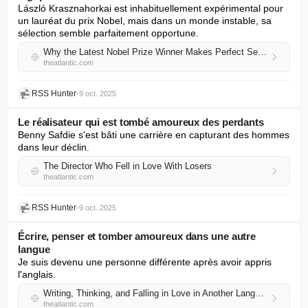
László Krasznahorkai est inhabituellement expérimental pour 
un lauréat du prix Nobel, mais dans un monde instable, sa 
sélection semble parfaitement opportune.
Why the Latest Nobel Prize Winner Makes Perfect Sense
theatlantic.com
RSS Hunter
•
9 oct. 2025
Le réalisateur qui est tombé amoureux des perdants
Benny Safdie s'est bâti une carrière en capturant des hommes 
dans leur déclin.
The Director Who Fell in Love With Losers
theatlantic.com
RSS Hunter
•
9 oct. 2025
Écrire, penser et tomber amoureux dans une autre
langue
Je suis devenu une personne différente après avoir appris 
l'anglais.
Writing, Thinking, and Falling in Love in Another Language
theatlantic.com