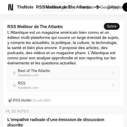

TheNote
RSS Meilleur de The Atlantic
Produits
Agents
Français
GooglePlay
AppStore
RSS Meilleur de The Atlantic
Suivre
L'Atlantique est un magazine américain bien connu et un 
éditeur multi-plateforme qui couvre un large éventail de sujets, 
y compris les actualités, la politique, la culture, la technologie, 
la santé et bien plus encore. Il propose des articles, des 
podcasts, des vidéos et un magazine phare. L'Atlantique est 
connu pour son analyse approfondie et son reporting sur les 
événements et les questions actuelles.
Best of The Atlantic
theatlantic.com
RSS
theatlantic.com
RSS Hunter
•
22 août 2024
FIL DE NOTES
L'empathie radicale d'une émission de discussion
discrète