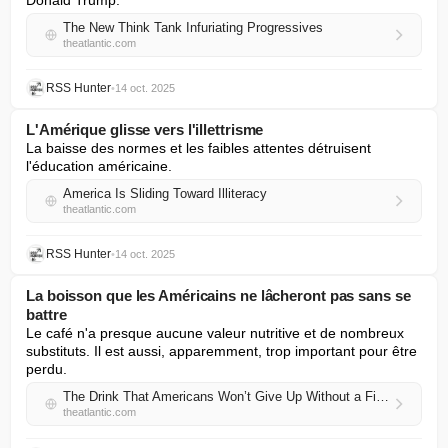
Donald Trump.
The New Think Tank Infuriating Progressives
theatlantic.com
RSS Hunter
•
14 oct. 2025
L'Amérique glisse vers l'illettrisme
La baisse des normes et les faibles attentes détruisent 
l'éducation américaine.
America Is Sliding Toward Illiteracy
theatlantic.com
RSS Hunter
•
14 oct. 2025
La boisson que les Américains ne lâcheront pas sans se
battre
Le café n'a presque aucune valeur nutritive et de nombreux 
substituts. Il est aussi, apparemment, trop important pour être 
perdu.
The Drink That Americans Won’t Give Up Without a Fight
theatlantic.com