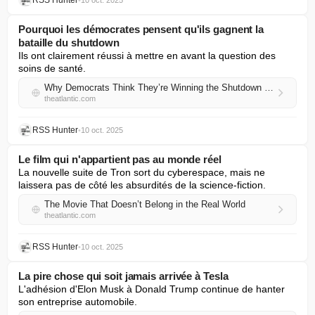
RSS Hunter
•
10 oct. 2025
Pourquoi les démocrates pensent qu'ils gagnent la
bataille du shutdown
Ils ont clairement réussi à mettre en avant la question des 
soins de santé.
Why Democrats Think They’re Winning the Shutdown Fight
theatlantic.com
RSS Hunter
•
10 oct. 2025
Le film qui n'appartient pas au monde réel
La nouvelle suite de Tron sort du cyberespace, mais ne 
laissera pas de côté les absurdités de la science-fiction.
The Movie That Doesn’t Belong in the Real World
theatlantic.com
RSS Hunter
•
10 oct. 2025
La pire chose qui soit jamais arrivée à Tesla
L'adhésion d'Elon Musk à Donald Trump continue de hanter 
son entreprise automobile.