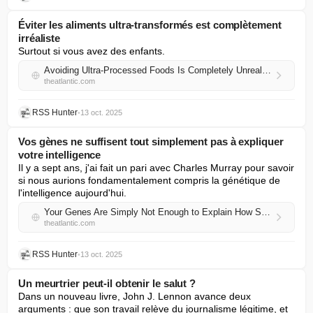
Éviter les aliments ultra-transformés est complètement
irréaliste
Surtout si vous avez des enfants.
Avoiding Ultra-Processed Foods Is Completely Unrealistic
theatlantic.com
RSS Hunter
•
13 oct. 2025
Vos gènes ne suffisent tout simplement pas à expliquer
votre intelligence
Il y a sept ans, j'ai fait un pari avec Charles Murray pour savoir 
si nous aurions fondamentalement compris la génétique de 
l'intelligence aujourd'hui.
Your Genes Are Simply Not Enough to Explain How Smart You Are
theatlantic.com
RSS Hunter
•
13 oct. 2025
Un meurtrier peut-il obtenir le salut ?
Dans un nouveau livre, John J. Lennon avance deux 
arguments : que son travail relève du journalisme légitime, et 