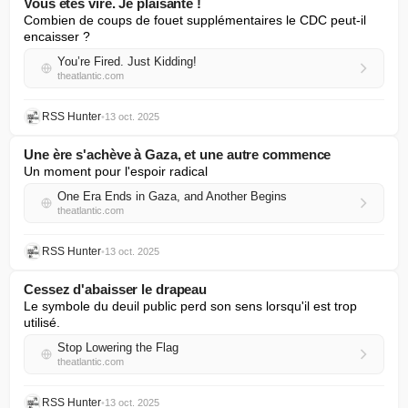
Vous êtes viré. Je plaisante !
Combien de coups de fouet supplémentaires le CDC peut-il 
encaisser ?
You’re Fired. Just Kidding!
theatlantic.com
RSS Hunter
•
13 oct. 2025
Une ère s'achève à Gaza, et une autre commence
Un moment pour l'espoir radical
One Era Ends in Gaza, and Another Begins
theatlantic.com
RSS Hunter
•
13 oct. 2025
Cessez d'abaisser le drapeau
Le symbole du deuil public perd son sens lorsqu'il est trop 
utilisé.
Stop Lowering the Flag
theatlantic.com
RSS Hunter
•
13 oct. 2025