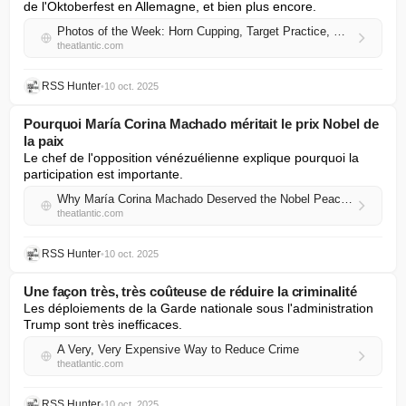
de l'Oktoberfest en Allemagne, et bien plus encore.
Photos of the Week: Horn Cupping, Target Practice, Pumpkin Forest
theatlantic.com
RSS Hunter
•
10 oct. 2025
Pourquoi María Corina Machado méritait le prix Nobel de
la paix
Le chef de l'opposition vénézuélienne explique pourquoi la 
participation est importante.
Why María Corina Machado Deserved the Nobel Peace Prize
theatlantic.com
RSS Hunter
•
10 oct. 2025
Une façon très, très coûteuse de réduire la criminalité
Les déploiements de la Garde nationale sous l'administration 
Trump sont très inefficaces.
A Very, Very Expensive Way to Reduce Crime
theatlantic.com
RSS Hunter
•
10 oct. 2025