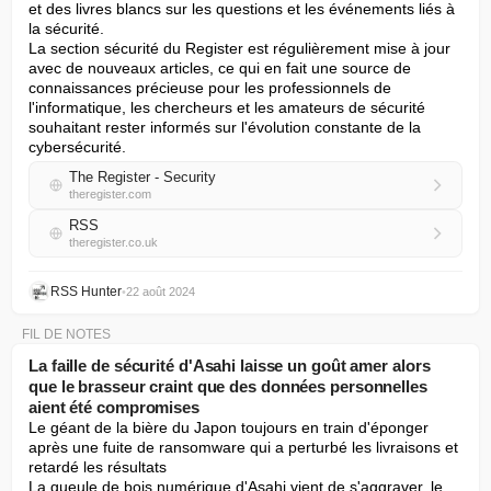
et des livres blancs sur les questions et les événements liés à 
la sécurité.

La section sécurité du Register est régulièrement mise à jour 
avec de nouveaux articles, ce qui en fait une source de 
connaissances précieuse pour les professionnels de 
l'informatique, les chercheurs et les amateurs de sécurité 
souhaitant rester informés sur l'évolution constante de la 
cybersécurité.
The Register - Security
theregister.com
RSS
theregister.co.uk
RSS Hunter
•
22 août 2024
FIL DE NOTES
La faille de sécurité d'Asahi laisse un goût amer alors
que le brasseur craint que des données personnelles
aient été compromises
Le géant de la bière du Japon toujours en train d'éponger 
après une fuite de ransomware qui a perturbé les livraisons et 
retardé les résultats 

La gueule de bois numérique d'Asahi vient de s'aggraver, le 