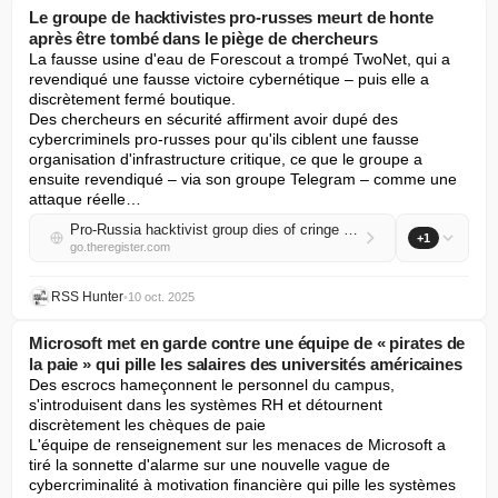
Le groupe de hacktivistes pro-russes meurt de honte
après être tombé dans le piège de chercheurs
La fausse usine d'eau de Forescout a trompé TwoNet, qui a 
revendiqué une fausse victoire cybernétique – puis elle a 
discrètement fermé boutique.

Des chercheurs en sécurité affirment avoir dupé des 
cybercriminels pro-russes pour qu'ils ciblent une fausse 
organisation d'infrastructure critique, ce que le groupe a 
ensuite revendiqué – via son groupe Telegram – comme une 
attaque réelle…
Pro-Russia hacktivist group dies of cringe after falling into researchers' trap
+1
go.theregister.com
RSS Hunter
•
10 oct. 2025
Microsoft met en garde contre une équipe de « pirates de
la paie » qui pille les salaires des universités américaines
Des escrocs hameçonnent le personnel du campus, 
s'introduisent dans les systèmes RH et détournent 
discrètement les chèques de paie

L'équipe de renseignement sur les menaces de Microsoft a 
tiré la sonnette d'alarme sur une nouvelle vague de 
cybercriminalité à motivation financière qui pille les systèmes 