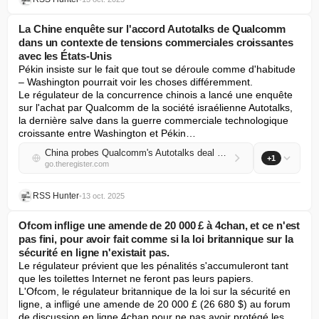
La Chine enquête sur l'accord Autotalks de Qualcomm
dans un contexte de tensions commerciales croissantes
avec les États-Unis
Pékin insiste sur le fait que tout se déroule comme d'habitude 
– Washington pourrait voir les choses différemment.

Le régulateur de la concurrence chinois a lancé une enquête 
sur l'achat par Qualcomm de la société israélienne Autotalks, 
la dernière salve dans la guerre commerciale technologique 
croissante entre Washington et Pékin…
China probes Qualcomm's Autotalks deal amid rising US trade tensions
+1
go.theregister.com
RSS Hunter
•
13 oct. 2025
Ofcom inflige une amende de 20 000 £ à 4chan, et ce n'est
pas fini, pour avoir fait comme si la loi britannique sur la
sécurité en ligne n'existait pas.
Le régulateur prévient que les pénalités s'accumuleront tant 
que les toilettes Internet ne feront pas leurs papiers.

L'Ofcom, le régulateur britannique de la loi sur la sécurité en 
ligne, a infligé une amende de 20 000 £ (26 680 $) au forum 
de discussion en ligne 4chan pour ne pas avoir protégé les 