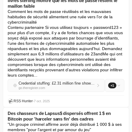
livres sterling montre que les mots de passe restent le
maillon faible
Comment les mots de passe réutilisés et les mauvaises 
habitudes de sécurité alimentent une ruée vers l'or de la 
cybercriminalité

Contenu partenaire Si vous utilisez toujours « password123 » 
pour plus d'un compte, il y a de fortes chances que vous vous 
soyez déjà exposé aux attaques par bourrage d'identifiants, 
l'une des formes de cybercriminalité automatisée les plus 
répandues et les plus dommageables aujourd'hui. Demandez 
simplement aux 6,9 millions d'utilisateurs de 23andMe qui ont 
découvert que leurs informations personnelles avaient été 
compromises lorsque des cybercriminels ont utilisé des 
identifiants recyclés provenant d'autres violations pour infiltrer 
leurs comptes...
Credential stuffing: £2.31 million fine shows passwords are still the weakest link
+1
go.theregister.com
RSS Hunter
•
7 oct. 2025
Des chasseurs de Lapsus$ dispersés offrent 1 $ en
Bitcoin pour 'harceler sans fin' des cadres
"Un groupe criminel affirme avoir déjà distribué 1 000 $ à ses 
membres "pour l'argent et par amour du jeu"
