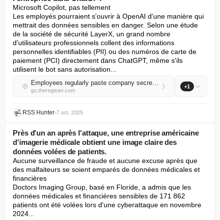
Microsoft Copilot, pas tellement

Les employés pourraient s'ouvrir à OpenAI d'une manière qui 
mettrait des données sensibles en danger. Selon une étude 
de la société de sécurité LayerX, un grand nombre 
d'utilisateurs professionnels collent des informations 
personnelles identifiables (PII) ou des numéros de carte de 
paiement (PCI) directement dans ChatGPT, même s'ils 
utilisent le bot sans autorisation...
Employees regularly paste company secrets into ChatGPT
+1
go.theregister.com
RSS Hunter
•
7 oct. 2025
Près d'un an après l'attaque, une entreprise américaine
d'imagerie médicale obtient une image claire des
données volées de patients.
Aucune surveillance de fraude et aucune excuse après que 
des malfaiteurs se soient emparés de données médicales et 
financières

Doctors Imaging Group, basé en Floride, a admis que les 
données médicales et financières sensibles de 171 862 
patients ont été volées lors d'une cyberattaque en novembre 
2024...