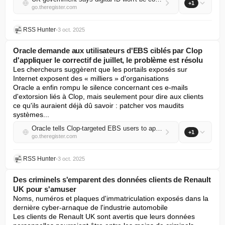
+1
go.theregister.com
RSS Hunter
•
3 oct. 2025
Oracle demande aux utilisateurs d'EBS ciblés par Clop
d'appliquer le correctif de juillet, le problème est résolu
Les chercheurs suggèrent que les portails exposés sur 
Internet exposent des « milliers » d'organisations

Oracle a enfin rompu le silence concernant ces e-mails 
d'extorsion liés à Clop, mais seulement pour dire aux clients 
ce qu'ils auraient déjà dû savoir : patcher vos maudits 
systèmes...
Oracle tells Clop-targeted EBS users to apply July patch, problem solved
+1
go.theregister.com
RSS Hunter
•
3 oct. 2025
Des criminels s'emparent des données clients de Renault
UK pour s'amuser
Noms, numéros et plaques d'immatriculation exposés dans la 
dernière cyber-arnaque de l'industrie automobile

Les clients de Renault UK sont avertis que leurs données 