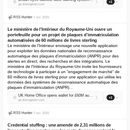
+1
go.theregister.com
RSS Hunter
•
7 oct. 2025
Le ministère de l’Intérieur du Royaume-Uni ouvre un
portefeuille pour un projet de plaques d’immatriculation
automatisées de 60 millions de livres sterling
Le ministère de l'Intérieur envisage une nouvelle application 
pour exploiter les données nationales de reconnaissance 
automatique des plaques d'immatriculation (ANPR) pour des 
alertes en direct, des recherches et des intégrations. Le 
ministère de l'Intérieur du Royaume-Uni invite les fournisseurs 
de technologie à participer à un "engagement de marché" de 
60 millions de livres sterling pour une application qui utilise les 
données des systèmes de reconnaissance automatique des 
plaques d'immatriculation (ANPR)...
UK Home Office opens wallet for £60M automated number plate project
+1
go.theregister.com
RSS Hunter
•
7 oct. 2025
Credential stuffing : une amende de 2,31 millions de