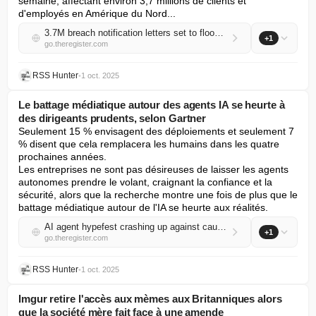
semaine, affectant environ 3,7 millions de clients et 
d'employés en Amérique du Nord...
3.7M breach notification letters set to flood North America's mailboxes
+1
go.theregister.com
RSS Hunter
•
1 oct. 2025
Le battage médiatique autour des agents IA se heurte à
des dirigeants prudents, selon Gartner
Seulement 15 % envisagent des déploiements et seulement 7 
% disent que cela remplacera les humains dans les quatre 
prochaines années.

Les entreprises ne sont pas désireuses de laisser les agents 
autonomes prendre le volant, craignant la confiance et la 
sécurité, alors que la recherche montre une fois de plus que le 
battage médiatique autour de l'IA se heurte aux réalités.
AI agent hypefest crashing up against cautious leaders, Gartner finds
+1
go.theregister.com
RSS Hunter
•
1 oct. 2025
Imgur retire l'accès aux mèmes aux Britanniques alors
que la société mère fait face à une amende