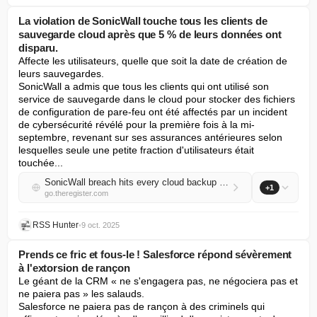
La violation de SonicWall touche tous les clients de
sauvegarde cloud après que 5 % de leurs données ont
disparu.
Affecte les utilisateurs, quelle que soit la date de création de 
leurs sauvegardes.

SonicWall a admis que tous les clients qui ont utilisé son 
service de sauvegarde dans le cloud pour stocker des fichiers 
de configuration de pare-feu ont été affectés par un incident 
de cybersécurité révélé pour la première fois à la mi-
septembre, revenant sur ses assurances antérieures selon 
lesquelles seule une petite fraction d'utilisateurs était 
touchée...
SonicWall breach hits every cloud backup customer after 5% claim goes up in smoke
+1
go.theregister.com
RSS Hunter
•
9 oct. 2025
Prends ce fric et fous-le ! Salesforce répond sévèrement
à l'extorsion de rançon
Le géant de la CRM « ne s'engagera pas, ne négociera pas et 
ne paiera pas » les salauds.

Salesforce ne paiera pas de rançon à des criminels qui 