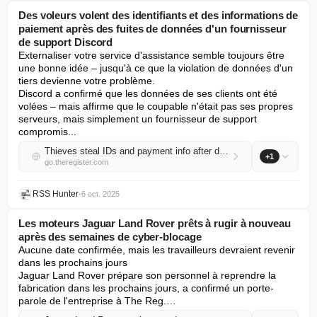
Des voleurs volent des identifiants et des informations de
paiement après des fuites de données d'un fournisseur
de support Discord
Externaliser votre service d'assistance semble toujours être 
une bonne idée – jusqu'à ce que la violation de données d'un 
tiers devienne votre problème.

Discord a confirmé que les données de ses clients ont été 
volées – mais affirme que le coupable n'était pas ses propres 
serveurs, mais simplement un fournisseur de support 
compromis...
Thieves steal IDs and payment info after data leaks from Discord support vendor
+1
go.theregister.com
RSS Hunter
•
6 oct. 2025
Les moteurs Jaguar Land Rover prêts à rugir à nouveau
après des semaines de cyber-blocage
Aucune date confirmée, mais les travailleurs devraient revenir 
dans les prochains jours

Jaguar Land Rover prépare son personnel à reprendre la 
fabrication dans les prochains jours, a confirmé un porte-
parole de l'entreprise à The Reg.…