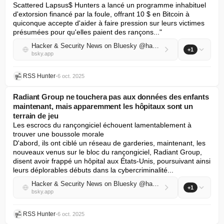
Scattered Lapsus$ Hunters a lancé un programme inhabituel 
d'extorsion financé par la foule, offrant 10 $ en Bitcoin à 
quiconque accepte d'aider à faire pression sur leurs victimes 
présumées pour qu'elles paient des rançons..."
Hacker & Security News on Bluesky @hacker.at.thenote.app
+1
bsky.app
RSS Hunter
•
6 oct. 2025
Radiant Group ne touchera pas aux données des enfants
maintenant, mais apparemment les hôpitaux sont un
terrain de jeu
Les escrocs du rançongiciel échouent lamentablement à 
trouver une boussole morale

D'abord, ils ont ciblé un réseau de garderies, maintenant, les 
nouveaux venus sur le bloc du rançongiciel, Radiant Group, 
disent avoir frappé un hôpital aux États-Unis, poursuivant ainsi 
leurs déplorables débuts dans la cybercriminalité...
Hacker & Security News on Bluesky @hacker.at.thenote.app
+1
bsky.app
RSS Hunter
•
6 oct. 2025