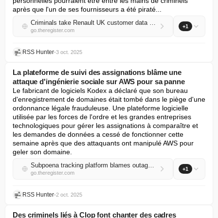
personnelles pourraient être entre les mains de criminels 
après que l'un de ses fournisseurs a été piraté...
Criminals take Renault UK customer data for a joyride
+1
go.theregister.com
RSS Hunter
•
3 oct. 2025
La plateforme de suivi des assignations blâme une
attaque d'ingénierie sociale sur AWS pour sa panne
Le fabricant de logiciels Kodex a déclaré que son bureau 
d'enregistrement de domaines était tombé dans le piège d'une 
ordonnance légale frauduleuse. Une plateforme logicielle 
utilisée par les forces de l'ordre et les grandes entreprises 
technologiques pour gérer les assignations à comparaître et 
les demandes de données a cessé de fonctionner cette 
semaine après que des attaquants ont manipulé AWS pour 
geler son domaine.
Subpoena tracking platform blames outage on AWS social engineering attack
+1
go.theregister.com
RSS Hunter
•
2 oct. 2025
Des criminels liés à Clop font chanter des cadres