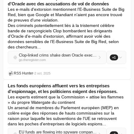
d'Oracle avec des accusations de vol de données
Les e-mails d'extorsion mentionnent l'E-Business Suite de Big 
Red, bien que Google et Mandiant n'aient pas encore trouvé 
de preuves d'une violation.

Des criminels potentiellement liés à la tristement célèbre 
bande de rançongiciels Clop bombardent les dirigeants 
d'Oracle d'e-mails d'extorsion, affirmant avoir volé des 
données sensibles de l'E-Business Suite de Big Red, selon 
des chercheurs...
Clop-linked crims shake down Oracle execs with data theft claims
+1
go.theregister.com
RSS Hunter
•
2 oct. 2025
Les fonds européens affluent vers les entreprises
d'espionnage, et les politiciens exigent des réponses.
Les experts estiment que la Commission « attise les flammes 
» du propre Watergate du continent

Un arsenal de membres du Parlement européen (MEP) en 
colère exige des réponses de hauts commissaires sur la 
raison pour laquelle les subventions de l'UE se retrouvent 
dans les poches d'entreprises de logiciels espions...
EU funds are flowing into spyware companies, and politicians are demanding answers