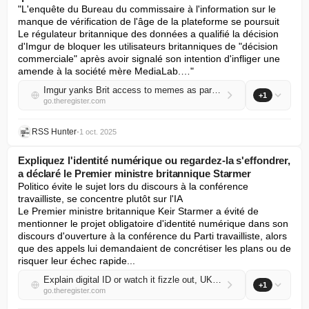
"L'enquête du Bureau du commissaire à l'information sur le 
manque de vérification de l'âge de la plateforme se poursuit

Le régulateur britannique des données a qualifié la décision 
d'Imgur de bloquer les utilisateurs britanniques de "décision 
commerciale" après avoir signalé son intention d'infliger une 
amende à la société mère MediaLab.…"
Imgur yanks Brit access to memes as parent company faces fine
+1
go.theregister.com
RSS Hunter
•
1 oct. 2025
Expliquez l'identité numérique ou regardez-la s'effondrer,
a déclaré le Premier ministre britannique Starmer
Politico évite le sujet lors du discours à la conférence 
travailliste, se concentre plutôt sur l'IA

Le Premier ministre britannique Keir Starmer a évité de 
mentionner le projet obligatoire d'identité numérique dans son 
discours d'ouverture à la conférence du Parti travailliste, alors 
que des appels lui demandaient de concrétiser les plans ou de 
risquer leur échec rapide...
Explain digital ID or watch it fizzle out, UK PM Starmer told
+1
go.theregister.com