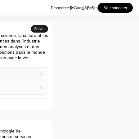

Français
GooglePlay
AppStore
Se connecter
Suivre
ience, la culture et les 
ces dans l'industrie 
des analyses et des 
olutions dans le monde 
on avec la vie 
nologie de 
èmes et services 