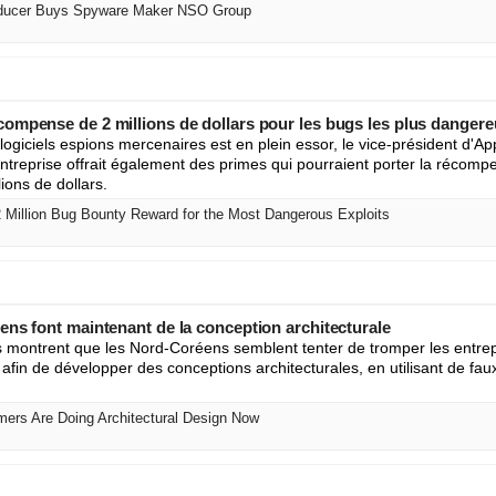
oducer Buys Spyware Maker NSO Group
ompense de 2 millions de dollars pour les bugs les plus danger
 logiciels espions mercenaires est en plein essor, le vice-président d'Appl
treprise offrait également des primes qui pourraient porter la récomp
lions de dollars.
Million Bug Bounty Reward for the Most Dangerous Exploits
ens font maintenant de la conception architecturale
 montrent que les Nord-Coréens semblent tenter de tromper les entrep
afin de développer des conceptions architecturales, en utilisant de faux
ers Are Doing Architectural Design Now