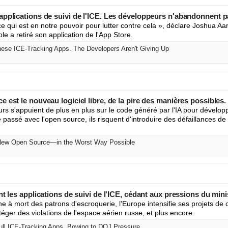
applications de suivi de l'ICE. Les développeurs n'abandonnent 
 ce qui est en notre pouvoir pour lutter contre cela », déclare Joshua Aa
le a retiré son application de l'App Store.
ese ICE-Tracking Apps. The Developers Aren't Giving Up
 est le nouveau logiciel libre, de la pire des manières possibles.
s s'appuient de plus en plus sur le code généré par l'IA pour développer
le passé avec l'open source, ils risquent d'introduire des défaillances de 
 New Open Source—in the Worst Way Possible
t les applications de suivi de l'ICE, cédant aux pressions du mini
 à mort des patrons d'escroquerie, l'Europe intensifie ses projets de c
éger des violations de l'espace aérien russe, et plus encore.
ull ICE-Tracking Apps, Bowing to DOJ Pressure