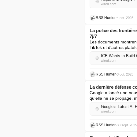
wired.com
RSS Hunter
•
4 oct. 2025
La police des frontièr
7j/7
Les documents montrent 
TikTok et d'autres plate
ICE Wants to Build 
wired.com
RSS Hunter
•
3 oct. 2025
La dernière défense c
Google a lancé une nouve
qu'elle ne se propage, m
Google’s Latest AI
wired.com
RSS Hunter
•
30 sept. 2025