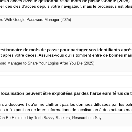
lés d'accès avec le gestionnaire de mots de passe Google (2025)
er des clés d'accès depuis votre navigateur, mais le processus est plus 
s With Google Password Manager (2025)
stionnaire de mots de passe pour partager vos identifiants après
ont après votre décès. Assurez-vous qu'ils tombent entre de bonnes mai
rd Manager to Share Your Logins After You Die (2025)
e localisation peuvent être exploitées par des harceleurs férus de 
a découvert qu'en ne chiffrant pas les données diffusées par les balises
es à l'exposition de leurs informations de localisation à des acteurs mal
Can Be Exploited by Tech-Savvy Stalkers, Researchers Say