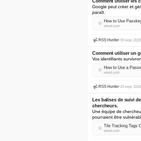
Comment utiliser les c
Google peut créer et gér
paraît.
How to Use Passkey
wired.com
RSS Hunter
•
30 sept. 2025
Comment utiliser un ge
Vos identifiants survivr
How to Use a Passwo
wired.com
RSS Hunter
•
29 sept. 2025
Les balises de suivi d
chercheurs.
Une équipe de chercheurs 
pourraient être vulnérabl
Tile Tracking Tags 
wired.com