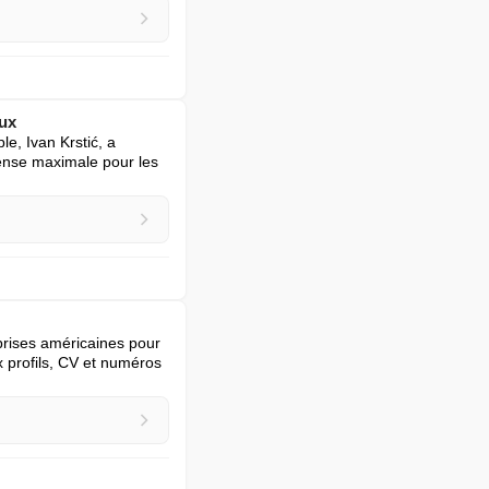
eux
e, Ivan Krstić, a 
ense maximale pour les 
rises américaines pour 
 profils, CV et numéros 