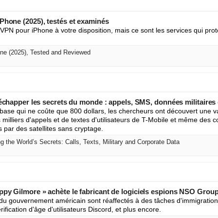
Phone (2025), testés et examinés
e VPN pour iPhone à votre disposition, mais ce sont les services qui prot
ne (2025), Tested and Reviewed
t échapper les secrets du monde : appels, SMS, données militaires 
ase qui ne coûte que 800 dollars, les chercheurs ont découvert une var
milliers d'appels et de textes d'utilisateurs de T-Mobile et même des c
 par des satellites sans cryptage.
ng the World’s Secrets: Calls, Texts, Military and Corporate Data
ppy Gilmore » achète le fabricant de logiciels espions NSO Grou
du gouvernement américain sont réaffectés à des tâches d'immigration,
fication d'âge d'utilisateurs Discord, et plus encore.