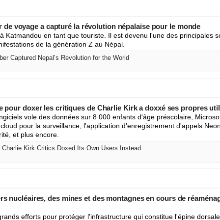
e voyage a capturé la révolution népalaise pour le monde
à Katmandou en tant que touriste. Il est devenu l'une des principales so
nifestations de la génération Z au Népal.
er Captured Nepal’s Revolution for the World
e pour doxer les critiques de Charlie Kirk a doxxé ses propres util
ngiciels vole des données sur 8 000 enfants d'âge préscolaire, Microso
n cloud pour la surveillance, l'application d'enregistrement d'appels Neo
rité, et plus encore.
Charlie Kirk Critics Doxed Its Own Users Instead
kers nucléaires, des mines et des montagnes en cours de réaména
rands efforts pour protéger l'infrastructure qui constitue l'épine dorsale