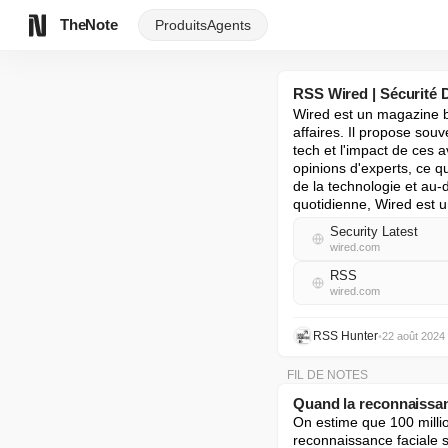
TheNote
Produits
Agents
RSS Wired | Sécurité 
Wired est un magazine bi
affaires. Il propose sou
tech et l'impact de ces 
opinions d'experts, ce q
de la technologie et au-d
quotidienne, Wired est un
Security Latest
wired.com
RSS
wired.com
RSS Hunter
•
22 août 2024
FIL DE NOTES
Quand la reconnaissanc
On estime que 100 millio
reconnaissance faciale s