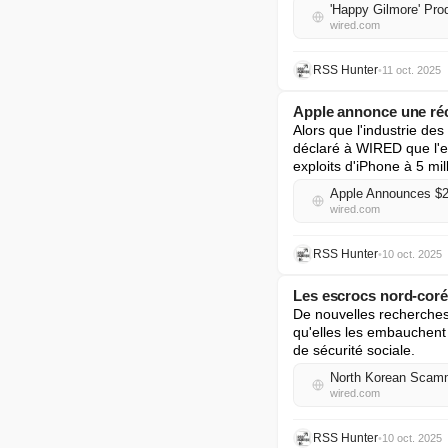
'Happy Gilmore' Pr
wired.com
RSS Hunter
•
11 oct. 2025
Apple annonce une réc
Alors que l'industrie des
déclaré à WIRED que l'en
exploits d'iPhone à 5 mil
Apple Announces $2 
wired.com
RSS Hunter
•
10 oct. 2025
Les escrocs nord-coré
De nouvelles recherches
qu'elles les embauchent 
de sécurité sociale.
North Korean Scamm
wired.com
RSS Hunter
•
10 oct. 2025