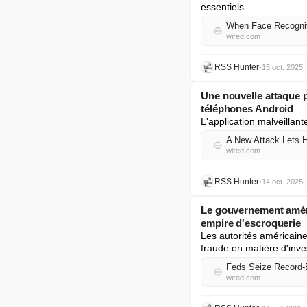
essentiels.
When Face Recognit
wired.com
RSS Hunter
•
15 oct. 2025
Une nouvelle attaque p
téléphones Android
L'application malveillan
A New Attack Lets H
wired.com
RSS Hunter
•
14 oct. 2025
Le gouvernement améric
empire d'escroquerie
Les autorités américaine
fraude en matière d'inv
Feds Seize Record-B
wired.com