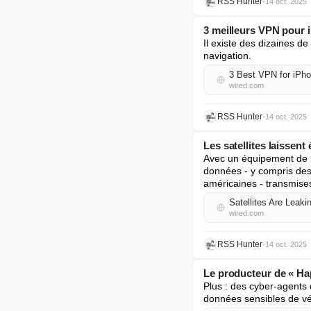
RSS Hunter
•
14 oct. 2025
3 meilleurs VPN pour i
Il existe des dizaines d
navigation.
3 Best VPN for iPho
wired.com
RSS Hunter
•
14 oct. 2025
Les satellites laissen
Avec un équipement de b
données - y compris des 
américaines - transmises
Satellites Are Leaki
wired.com
RSS Hunter
•
14 oct. 2025
Le producteur de « Ha
Plus : des cyber-agents 
données sensibles de véri