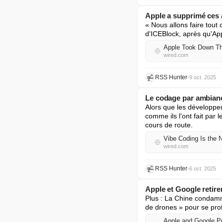
Apple a supprimé ces 
« Nous allons faire tout
d'ICEBlock, après qu'App
Apple Took Down Th
wired.com
RSS Hunter
•
9 oct. 2025
Le codage par ambiance
Alors que les développeur
comme ils l'ont fait par 
cours de route.
Vibe Coding Is the
wired.com
RSS Hunter
•
6 oct. 2025
Apple et Google retiren
Plus : La Chine condamne
de drones » pour se prot
Apple and Google P