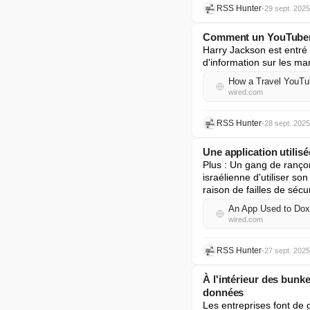
RSS Hunter
•
29 sept. 2025
Comment un YouTuber d
Harry Jackson est entré 
d'information sur les ma
How a Travel YouTub
wired.com
RSS Hunter
•
28 sept. 2025
Une application utilisé
Plus : Un gang de ranço
israélienne d'utiliser so
raison de failles de sécu
An App Used to Dox 
wired.com
RSS Hunter
•
27 sept. 2025
À l'intérieur des bun
données
Les entreprises font de g