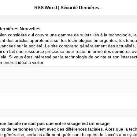
RSS Wired | Sécurité Dernières...
Dernières Nouvelles
en considéré qui couvre une gamme de sujets liés à la technologie, la sc
vent des articles approfondis sur les technologies émergentes, les tendan
avancées sur la société. Le site comprend généralement des actualités, 
ui en fait une ressource précieuse pour rester informé des dernières év
elà. Si vous êtes intéressé par la technologie de pointe et son intersecti
 endroit idéal à visiter.
e faciale ne sait pas que votre visage est un visage
ns de personnes vivent avec des différences faciales. Alors que la tech
e généralise, certains affirment qu'ils sont bloqués de l'accès aux syst