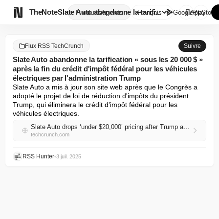

TheNote
Slate Auto abandonne la tarifi...
Produits
Agents
Français
GooglePlay
AppStore
Flux RSS TechCrunch
Suivre
Slate Auto abandonne la tarification « sous les 20 000 $ »
après la fin du crédit d'impôt fédéral pour les véhicules
électriques par l'administration Trump
Slate Auto a mis à jour son site web après que le Congrès a 
adopté le projet de loi de réduction d'impôts du président 
Trump, qui éliminera le crédit d'impôt fédéral pour les 
véhicules électriques.
Slate Auto drops ‘under $20,000’ pricing after Trump administration ends federal EV tax credit
techcrunch.com
RSS Hunter
•
3 juil. 2025