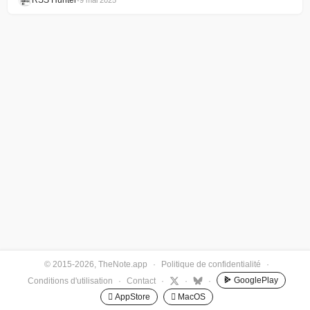
RSS Hunter
•
9 mai 2025
© 2015-2026, TheNote.app
·
Politique de confidentialité
·
GooglePlay
Conditions d'utilisation
·
Contact
·
·
·
 AppStore
 MacOS