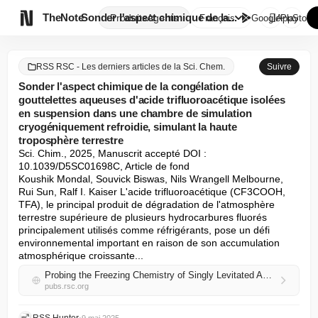

TheNote
Sonder l'aspect chimique de la...
Produits
Agents
Français
GooglePlay
AppStore
RSS RSC - Les derniers articles de la Sci. Chem.
Suivre
Sonder l'aspect chimique de la congélation de
gouttelettes aqueuses d'acide trifluoroacétique isolées
en suspension dans une chambre de simulation
cryogéniquement refroidie, simulant la haute
troposphère terrestre
Sci. Chim., 2025, Manuscrit accepté DOI : 
10.1039/D5SC01698C, Article de fond

Koushik Mondal, Souvick Biswas, Nils Wrangell Melbourne, 
Rui Sun, Ralf I. Kaiser L'acide trifluoroacétique (CF3COOH, 
TFA), le principal produit de dégradation de l'atmosphère 
terrestre supérieure de plusieurs hydrocarbures fluorés 
principalement utilisés comme réfrigérants, pose un défi 
environnemental important en raison de son accumulation 
atmosphérique croissante...
Probing the Freezing Chemistry of Singly Levitated Aqueous Trifluoroacetic Acid Droplets in a Cryogenically Cooled Simulation Chamber Relevant to Earth’s Upper Troposphere
pubs.rsc.org