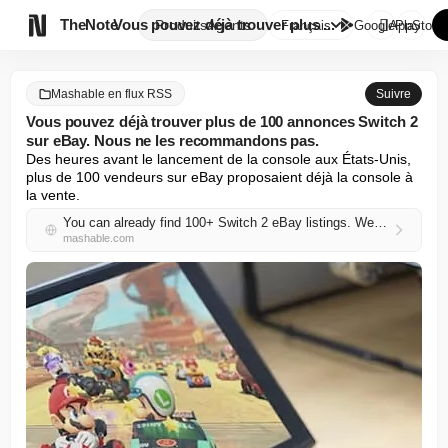

TheNote
Vous pouvez déjà trouver plus ...
Produits
Agents
Français
GooglePlay
AppStore
Mashable en flux RSS
Suivre
Vous pouvez déjà trouver plus de 100 annonces Switch 2
sur eBay. Nous ne les recommandons pas.
Des heures avant le lancement de la console aux États-Unis, 
plus de 100 vendeurs sur eBay proposaient déjà la console à 
la vente.
You can already find 100+ Switch 2 eBay listings. We dont recommend them.
mashable.com