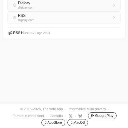
Digiday
digiday.com
RSS
digiday.com
RSS Hunter
•
22 ago 2024
© 2015-2026, TheNote.app
·
Informativa sulla privacy
·
GooglePlay
Termini e condizioni
·
Contatto
·
·
·
 AppStore
 MacOS