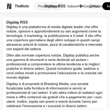

TheNote
Digiday RSS
Prodotti
Agenti
Italiano
GooglePlay
AppStore
Ac
Digiday RSS
Digiday è una piattaforma di media digitale leader che offre 
notizie, opinioni e approfondimenti su vari argomenti come la 
tecnologia, il marketing, la pubblicazione e il retail. Il sito offre 
una copertura giornaliera degli ultimi sviluppi in questi campi 
attraverso articoli di notizie, pezzi di caratteristiche e interviste 
con esperti del settore.
Oltre alla normale copertura notizie, Digiday pubblica anche 
una gamma di strumenti e serie destinati ad aiutare i 
professionisti a comprendere le ultime tendenze e le migliori 
pratiche in diversi settori. Questi includono guide, webinar e 
corsi online mirati a promuovere l'educazione e la crescita nel 
mondo digitale.
Digiday è di proprietà di Breaking Media, una società 
focalizzata sulla fornitura di informazioni e servizi ai 
professionisti di vari settori. Il sito attira milioni di visitatori ogni 
mese e offre contenuti sia gratuiti che a pagamento per i suoi 
utenti. Inoltre, ospita vari premi e eventi durante l'anno per 
celebrare l'innovazione e i successi in diversi settori.