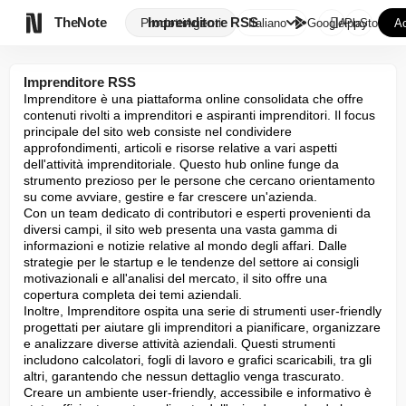

TheNote
Imprenditore RSS
Prodotti
Agenti
Italiano
GooglePlay
AppStore
Ac
Imprenditore RSS
Imprenditore è una piattaforma online consolidata che offre 
contenuti rivolti a imprenditori e aspiranti imprenditori. Il focus 
principale del sito web consiste nel condividere 
approfondimenti, articoli e risorse relative a vari aspetti 
dell'attività imprenditoriale. Questo hub online funge da 
strumento prezioso per le persone che cercano orientamento 
su come avviare, gestire e far crescere un'azienda.

Con un team dedicato di contributori e esperti provenienti da 
diversi campi, il sito web presenta una vasta gamma di 
informazioni e notizie relative al mondo degli affari. Dalle 
strategie per le startup e le tendenze del settore ai consigli 
motivazionali e all'analisi del mercato, il sito offre una 
copertura completa dei temi aziendali.

Inoltre, Imprenditore ospita una serie di strumenti user-friendly 
progettati per aiutare gli imprenditori a pianificare, organizzare 
e analizzare diverse attività aziendali. Questi strumenti 
includono calcolatori, fogli di lavoro e grafici scaricabili, tra gli 
altri, garantendo che nessun dettaglio venga trascurato.

Creare un ambiente user-friendly, accessibile e informativo è 