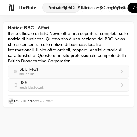

TheNote
Notizie BBC - Affari
Prodotti
Agenti
Italiano
GooglePlay
AppStore
Ac
Notizie BBC - Affari
Il sito ufficiale di BBC News offre una copertura completa sulle 
notizie di business. Questo sito è una sezione del BBC News 
che si concentra sulle notizie di business locali e 
internazionali. Il sito offre articoli, rapporti, analisi e storie di 
caratteristiche. Questo è un sito professionale completo della 
British Broadcasting Corporation.
BBC News
bbc.co.uk
RSS
feeds.bbci.co.uk
RSS Hunter
•
22 ago 2024