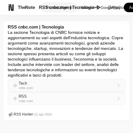

TheNote
RSS cnbc.com | Tecnologia
Prodotti
Agenti
Italiano
GooglePlay
AppStore
Ac
RSS cnbc.com | Tecnologia
La sezione Tecnologia di CNBC fornisce notizie e 
aggiornamenti su vari aspetti dell'industria tecnologica. Copre 
argomenti come avanzamenti tecnologici, grandi aziende 
tecnologiche, startup, innovazioni e tendenze del mercato. La 
sezione spesso presenta articoli su come gli sviluppi 
tecnologici influenzano il business, l'economia e la società. 
Include anche interviste con leader del settore, analisi delle 
tendenze tecnologiche e informazioni su eventi tecnologici 
significativi e lanci di prodotti.
Tech
cnbc.com
RSS
cnbc.com
RSS Hunter
•
22 ago 2024