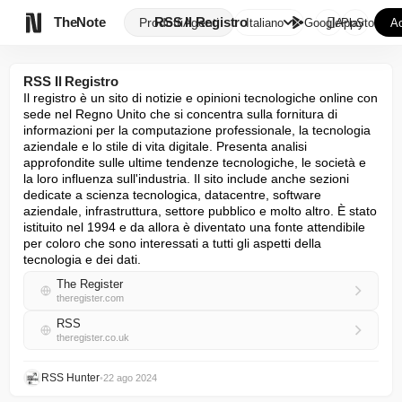

TheNote
RSS Il Registro
Prodotti
Agenti
Italiano
GooglePlay
AppStore
Ac
RSS Il Registro
Il registro è un sito di notizie e opinioni tecnologiche online con 
sede nel Regno Unito che si concentra sulla fornitura di 
informazioni per la computazione professionale, la tecnologia 
aziendale e lo stile di vita digitale. Presenta analisi 
approfondite sulle ultime tendenze tecnologiche, le società e 
la loro influenza sull'industria. Il sito include anche sezioni 
dedicate a scienza tecnologica, datacentre, software 
aziendale, infrastruttura, settore pubblico e molto altro. È stato 
istituito nel 1994 e da allora è diventato una fonte attendibile 
per coloro che sono interessati a tutti gli aspetti della 
tecnologia e dei dati.
The Register
theregister.com
RSS
theregister.co.uk
RSS Hunter
•
22 ago 2024