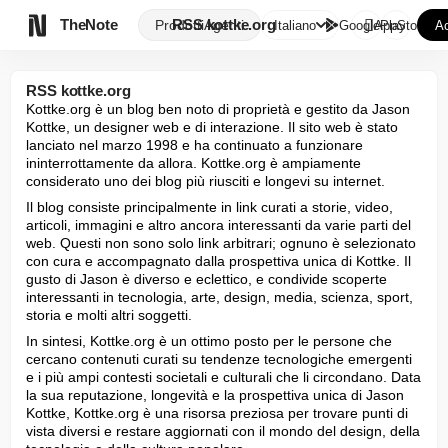

TheNote
RSS kottke.org
Prodotti
Agenti
Italiano
GooglePlay
AppStore
Ac
RSS kottke.org
Kottke.org è un blog ben noto di proprietà e gestito da Jason 
Kottke, un designer web e di interazione. Il sito web è stato 
lanciato nel marzo 1998 e ha continuato a funzionare 
ininterrottamente da allora. Kottke.org è ampiamente 
considerato uno dei blog più riusciti e longevi su internet.
Il blog consiste principalmente in link curati a storie, video, 
articoli, immagini e altro ancora interessanti da varie parti del 
web. Questi non sono solo link arbitrari; ognuno è selezionato 
con cura e accompagnato dalla prospettiva unica di Kottke. Il 
gusto di Jason è diverso e eclettico, e condivide scoperte 
interessanti in tecnologia, arte, design, media, scienza, sport, 
storia e molti altri soggetti.
In sintesi, Kottke.org è un ottimo posto per le persone che 
cercano contenuti curati su tendenze tecnologiche emergenti 
e i più ampi contesti societali e culturali che li circondano. Data 
la sua reputazione, longevità e la prospettiva unica di Jason 
Kottke, Kottke.org è una risorsa preziosa per trovare punti di 
vista diversi e restare aggiornati con il mondo del design, della 