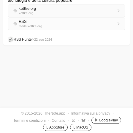
tecnologia e della cultura popolare.
kottke.org
kottke.org
RSS
feeds.kottke.org
RSS Hunter
•
22 ago 2024
© 2015-2026, TheNote.app
·
Informativa sulla privacy
·
GooglePlay
Termini e condizioni
·
Contatto
·
·
·
 AppStore
 MacOS