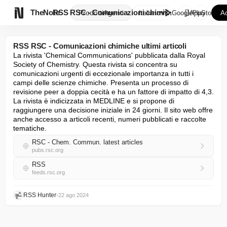

TheNote
RSS RSC - Comunicazioni chimic...
Prodotti
Agenti
Italiano
GooglePlay
AppStore
Ac
RSS RSC - Comunicazioni chimiche ultimi articoli
La rivista 'Chemical Communications' pubblicata dalla Royal 
Society of Chemistry. Questa rivista si concentra su 
comunicazioni urgenti di eccezionale importanza in tutti i 
campi delle scienze chimiche. Presenta un processo di 
revisione peer a doppia cecità e ha un fattore di impatto di 4,3. 
La rivista è indicizzata in MEDLINE e si propone di 
raggiungere una decisione iniziale in 24 giorni. Il sito web offre 
anche accesso a articoli recenti, numeri pubblicati e raccolte 
tematiche.
RSC - Chem. Commun. latest articles
pubs.rsc.org
RSS
feeds.rsc.org
RSS Hunter
•
22 ago 2024