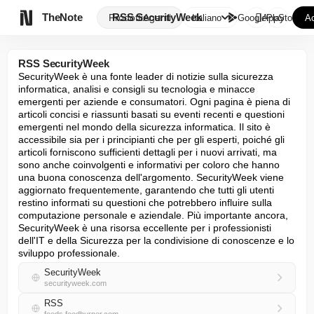

TheNote
RSS SecurityWeek
Prodotti
Agenti
Italiano
GooglePlay
AppStore
Ac
RSS SecurityWeek
SecurityWeek è una fonte leader di notizie sulla sicurezza 
informatica, analisi e consigli su tecnologia e minacce 
emergenti per aziende e consumatori. Ogni pagina è piena di 
articoli concisi e riassunti basati su eventi recenti e questioni 
emergenti nel mondo della sicurezza informatica. Il sito è 
accessibile sia per i principianti che per gli esperti, poiché gli 
articoli forniscono sufficienti dettagli per i nuovi arrivati, ma 
sono anche coinvolgenti e informativi per coloro che hanno 
una buona conoscenza dell'argomento. SecurityWeek viene 
aggiornato frequentemente, garantendo che tutti gli utenti 
restino informati su questioni che potrebbero influire sulla 
computazione personale e aziendale. Più importante ancora, 
SecurityWeek è una risorsa eccellente per i professionisti 
dell'IT e della Sicurezza per la condivisione di conoscenze e lo 
sviluppo professionale.
SecurityWeek
securityweek.com
RSS