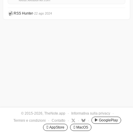
feeds.feedburner.com
RSS Hunter
•
22 ago 2024
© 2015-2026, TheNote.app
·
Informativa sulla privacy
·
GooglePlay
Termini e condizioni
·
Contatto
·
·
·
 AppStore
 MacOS