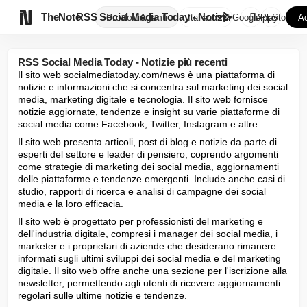

TheNote
RSS Social Media Today - Notiz...
Prodotti
Agenti
Italiano
GooglePlay
AppStore
Ac
RSS Social Media Today - Notizie più recenti
Il sito web socialmediatoday.com/news è una piattaforma di 
notizie e informazioni che si concentra sul marketing dei social 
media, marketing digitale e tecnologia. Il sito web fornisce 
notizie aggiornate, tendenze e insight su varie piattaforme di 
social media come Facebook, Twitter, Instagram e altre. 
Il sito web presenta articoli, post di blog e notizie da parte di 
esperti del settore e leader di pensiero, coprendo argomenti 
come strategie di marketing dei social media, aggiornamenti 
delle piattaforme e tendenze emergenti. Include anche casi di 
studio, rapporti di ricerca e analisi di campagne dei social 
media e la loro efficacia.
Il sito web è progettato per professionisti del marketing e 
dell'industria digitale, compresi i manager dei social media, i 
marketer e i proprietari di aziende che desiderano rimanere 
informati sugli ultimi sviluppi dei social media e del marketing 
digitale. Il sito web offre anche una sezione per l'iscrizione alla 
newsletter, permettendo agli utenti di ricevere aggiornamenti 
regolari sulle ultime notizie e tendenze.