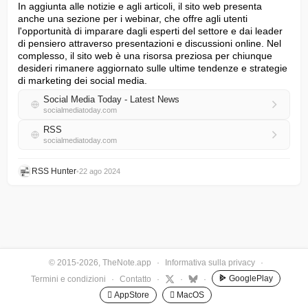
In aggiunta alle notizie e agli articoli, il sito web presenta 
anche una sezione per i webinar, che offre agli utenti 
l'opportunità di imparare dagli esperti del settore e dai leader 
di pensiero attraverso presentazioni e discussioni online. Nel 
complesso, il sito web è una risorsa preziosa per chiunque 
desideri rimanere aggiornato sulle ultime tendenze e strategie 
di marketing dei social media.
Social Media Today - Latest News
socialmediatoday.com
RSS
socialmediatoday.com
RSS Hunter
•
22 ago 2024
© 2015-2026, TheNote.app
·
Informativa sulla privacy
·
GooglePlay
Termini e condizioni
·
Contatto
·
·
·
 AppStore
 MacOS