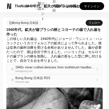
日
製
ジ

TheNote
1940年代、鉱夫が歯ブラシの柄とコヨーテの歯で入れ歯を作っ...
本
GooglePlay
AppStore
サインイン
品
ェ
語
ン
ト
Boing Boing 日本語
フォロー
1940年代、鉱夫が歯ブラシの柄とコヨーテの歯で入れ歯を
作った
この珍しい入れ歯は、1940年代にジョージ・ワシントン・ハン
コックというカリフォルニアの鉱夫によって作られました。彼
は従来の歯科治療を受ける余裕がありませんでした。歯が必要
だったので、彼は自分で作りました。ハンコックは、セルロイ
ドの歯ブラシの柄を加熱し、入れ歯の形をした型に押し付ける
ことで、自分で土台を作りました。
1940s miner crafted dentures from toothbrush handles and coyote teeth
boingboing.net
Boing Boing 日本語 RSS
thenote.app