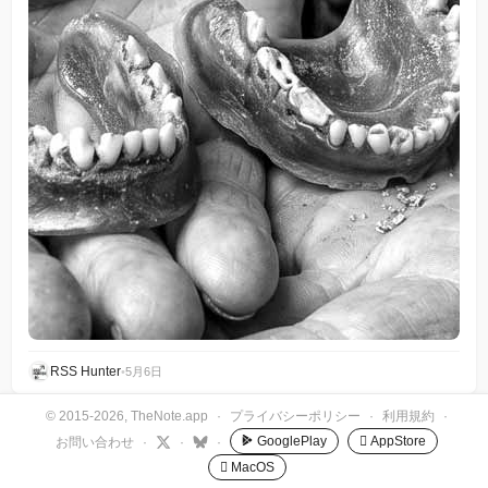
RSS Hunter
•
5月6日
© 2015-2026, TheNote.app
·
プライバシーポリシー
·
利用規約
·
GooglePlay
 AppStore
お問い合わせ
·
·
·
 MacOS