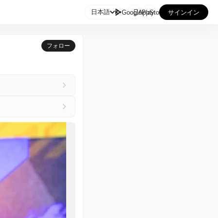

日本語
GooglePlay
AppStore
サインイン
フォロー