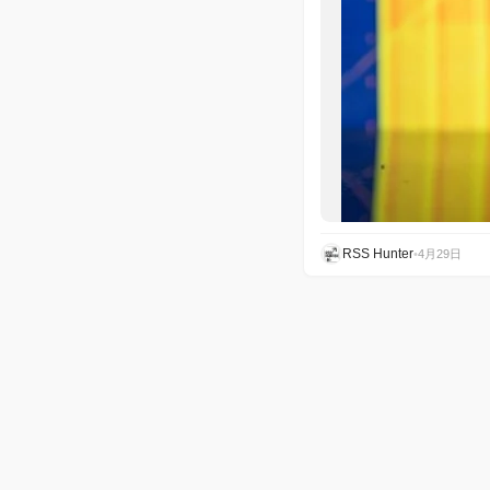
RSS Hunter
•
4月29日