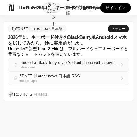
日
製
ジ

TheNote
2026年に、キーボード付きのBlackBerry風Andr...
本
GooglePlay
AppStore
サインイン
品
ェ
語
ン
ト
ZDNET | Latest news 日本語
フォロー
2026年に、キーボード付きのBlackBerry風Androidスマホ
を試してみたら、妙に実用的だった。
Unihertzの新型Titan 2 Eliteは、フルハードウェアキーボードと
豊富なショートカットを備えています。
I tested a BlackBerry-style Android phone with a keyboard, and it's weirdly practical in 2026
zdnet.com
ZDNET | Latest news 日本語 RSS
thenote.app
RSS Hunter
•
4月28日