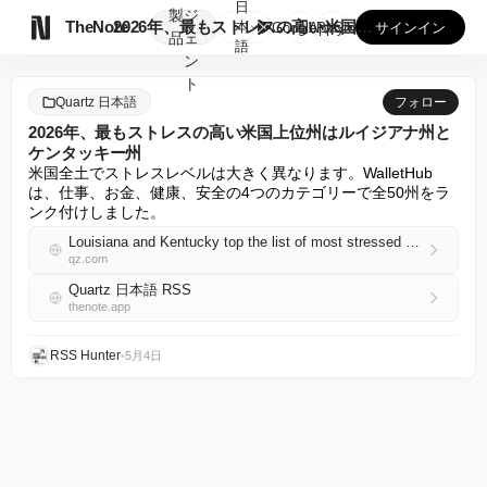
日
製
ジ

TheNote
2026年、最もストレスの高い米国上位州はルイジアナ州とケン...
本
GooglePlay
AppStore
サインイン
品
ェ
語
ン
ト
Quartz 日本語
フォロー
2026年、最もストレスの高い米国上位州はルイジアナ州と
ケンタッキー州
米国全土でストレスレベルは大きく異なります。WalletHub
は、仕事、お金、健康、安全の4つのカテゴリーで全50州をラ
ンク付けしました。
Louisiana and Kentucky top the list of most stressed U.S. states in 2026
qz.com
Quartz 日本語 RSS
thenote.app
RSS Hunter
•
5月4日