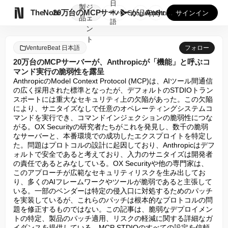
日
製
ジ

TheNote
20万台のMCPサーバーが、Anthropicが「機能」と呼...
本
GooglePlay
AppStore
サインイン
品
ェ
語
ン
ト
VentureBeat 日本語
フォロー
20万台のMCPサーバーが、Anthropicが「機能」と呼ぶコ
マンド実行の脆弱性を露呈
AnthropicのModel Context Protocol (MCP)は、AIツール間通信
の広く採用された標準となったが、デフォルトのSTDIOトラン
スポートには重大なセキュリティ上の欠陥があった。この欠陥
により、サニタイズなしで任意のオペレーティングシステムコ
マンドを実行でき、コマンドインジェクションの脆弱性につな
がる。OX Securityの研究者たちがこれを発見し、数千の脆弱
なサーバーと、本番環境での成功したエクスプロイトを特定し
た。問題はプロトコルの設計に起因しており、Anthropicはデフ
ォルトで安全であると考えており、入力のサニタイズは開発者
の責任であるとみなしている。OX Securityや他の専門家は、
このアプローチが広範なセキュリティリスクを生み出してお
り、多くのAIフレームワークやツールが脆弱であると主張して
いる。一部のベンダーは特定の侵入口に対処するためのパッチ
を実装しているが、これらのパッチは根本的なプロトコルの問
題を修正するものではない。この記事は、脆弱なデプロイメン
トの特定、製品のパッチ適用、リスクの軽減に関する詳細なガ
イダンスを提供している。MCP STDIOのすべての設定を信頼