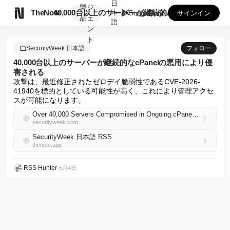
日
製
ジ

TheNote
40,000台以上のサーバーが継続的なcPanelの悪用によ...
本
GooglePlay
AppStore
サインイン
品
ェ
語
ン
ト
SecurityWeek 日本語
フォロー
40,000台以上のサーバーが継続的なcPanelの悪用により侵
害される
攻撃は、最近修正されたゼロデイ脆弱性であるCVE-2026-
41940を標的としている可能性が高く、これにより管理アクセ
スが可能になります。
Over 40,000 Servers Compromised in Ongoing cPanel Exploitation
securityweek.com
SecurityWeek 日本語 RSS
thenote.app
RSS Hunter
•
5月4日