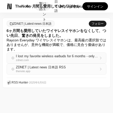
日
製
ジ

TheNote
6ヶ月間も愛用していたワイヤレスイヤホンをなくして、つい先日...
本
GooglePlay
AppStore
サインイン
品
ェ
語
ン
ト
ZDNET | Latest news 日本語
フォロー
6ヶ月間も愛用していたワイヤレスイヤホンをなくして、つ
い先日、驚きの発見をしました。
Raycon Everyday ワイヤレスイヤホンは、最高級の選択肢では
ありませんが、意外な機能が満載で、価格に見合う価値があり
ます。
I lost my favorite wireless earbuds for 6 months - only to find them with a big surprise
zdnet.com
ZDNET | Latest news 日本語 RSS
thenote.app
RSS Hunter
•
2025年6月6日