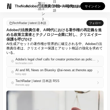
日
製
ジ

TheNote
Adobeの法務責任者、AI時代における著作権の再定義を進め...
本
GooglePlay
AppStore
サインイン
品
ェ
語
ン
ト
TechRadar | latest 日本語
フォロー
Adobeの法務責任者、AI時代における著作権の再定義を進
める政策立案者とテクノロジー企業に対し、クリエイター
保護を呼びかけ
AI生成アセットの著作権が世界的に確立される中、Adobeの法
務責任者は、クリエイター保護とアセット検証の強化を求めて
いる。
Adobe's legal chief calls for creator protection as policymakers and tech companies reframe copyright in the era of AI
techradar.com
AI and ML News on Bluesky @ai-news.at.thenote.app
bsky.app
TechRadar | latest 日本語 RSS
thenote.app