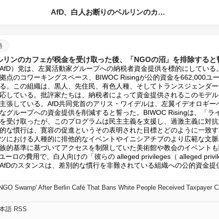
AfD、白人お断りのベルリンのカフェが税金を受け取った後、「...
語
ベルリンのカフェが税金を受け取った後、「NGOの沼」を排除すると
AfD）党は、左翼活動家グループへの納税者資金提供を標的にしている
点のコワーキングスペース、BIWOC Risingが公的資金を662,000
る。この組織は、黒人、先住民、有色人種、そしてトランスジェンダー
応している。批評家たちは、納税者によって資金提供されるこのモデル
主張している。AfD共同党首のアリス・ワイデルは、左翼イデオロギー
グループへの資金提供を削減すると誓った。BIWOC Risingは、「
を受け取ったが、このプログラムは民主主義を支援し、過激主義に対抗
的な慣行は、寛容の促進というその表明された目標とどのように一致す
ツにおける人種的に排他的なイベントやイニシアチブのより広範な文脈
族的基準に基づいてアクセスを制限していた美術館や教会のイベントも
ロの費用で、白人向けの「彼らの alleged privileges（ alleged pr
AfDのスタンスは、差別的な慣行を非難されている組織への公的資金提
'NGO Swamp' After Berlin Café That Bans White People Received Taxpayer 
日本語 RSS