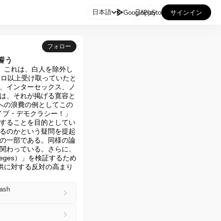

日本語
GooglePlay
AppStore
サインイン
フォロー
誓う
。これは、白人を除外し
ユーロ以上受け取っていたと
、インターセックス、ノ
は、それが掲げる寛容と
への浪費の例としてこの
ライブ・デモクラシー！」
することを目的としてい
るのかという疑問を提起
の一部である。同様の論
関わっている。さらに、
ivileges）」を検証するため
供に対する反対の高まり
Cash