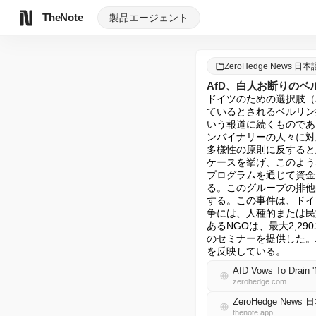
TheNote
製品
エージェント
ZeroHedge News 日本
AfD、白人お断りの
ドイツのための選択肢（
ているとされるベルリン拠
いう報道に続くものであ
ンバイナリーの人々に対
多様性の原則に反すると
ケースを挙げ、このような
プログラムを通じて資金
る。このグループの排他
する。この事件は、ドイ
争には、人種的または民
あるNGOは、最大2,290ユー
のセミナーを提供した。
を反映している。
AfD Vows To Drain 
zerohedge.com
ZeroHedge News 
thenote.app