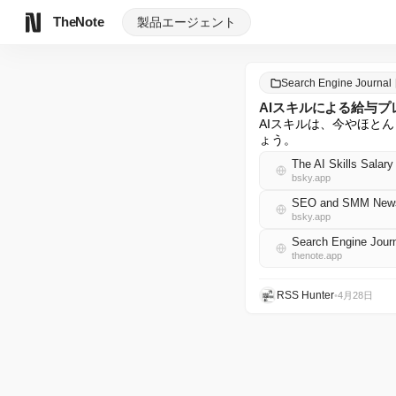
TheNote
製品
エージェント
Search Engine Journ
AIスキルによる給与プ
AIスキルは、今やほと
ょう。
The AI Skills Salar
bsky.app
SEO and SMM News 
bsky.app
Search Engine Jo
thenote.app
RSS Hunter
•
4月28日