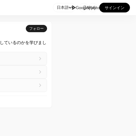

日本語
GooglePlay
AppStore
サインイン
フォロー
響しているのかを学びまし