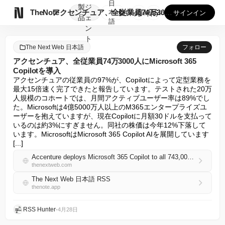
日
製
ジ

TheNote
アクセンチュア、全従業員74万3000人にMicrosoft...
本
GooglePlay
AppStore
サインイン
品
ェ
語
ン
ト
The Next Web 日本語
フォロー
アクセンチュア、全従業員74万3000人にMicrosoft 365
Copilotを導入
アクセンチュアの従業員の97%が、Copilotによって定型業務を
最大15倍速く完了できたと報告しています。テストされた20万
人規模のコホートでは、月間アクティブユーザー率は89%でし
た。Microsoftは4億5000万人以上のM365エンタープライズユ
ーザーを抱えていますが、現在Copilotに月額30ドルを支払って
いるのは約3%にすぎません。同社の株価は今年12%下落して
います。MicrosoftはMicrosoft 365 Copilot AIを展開しています
[...]
Accenture deploys Microsoft 365 Copilot to all 743,000 employees
thenextweb.com
The Next Web 日本語 RSS
thenote.app
RSS Hunter
•
4月28日