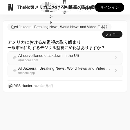
日
製
ジ

TheNote
アメリカにおけるAI監視の取り締まり
本
GooglePlay
AppStore
サインイン
品
ェ
語
ン
ト
Al Jazeera | Breaking News, World News and Video 日本語
フォロー
アメリカにおけるAI監視の取り締まり
一般市民に対するデジタル監視に変化はありますか？
AI surveillance crackdown in the US
aljazeera.com
Al Jazeera | Breaking News, World News and Video 日本語 RSS
thenote.app
RSS Hunter
•
2025年6月8日