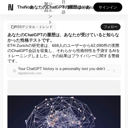
日
製
ジ

TheNote
あなたのChatGPTの履歴は、あなたが受けていると知らなか...
本
GooglePlay
AppStore
サインイン
品
ェ
語
ン
ト
RSSデジタル・トレンド
フォロー
あなたのChatGPTの履歴は、あなたが受けていると知らな
かった性格テストです。
ETH Zurichの研究者は、668人のユーザーから62,090件の実際
のChatGPT会話を収集し、それらから性格特性を予測するAIを
トレーニングしました。その結果はプライバシーに関する警鐘
です。
Your ChatGPT history is a personality test you didn’t know you were taking
digitaltrends.com