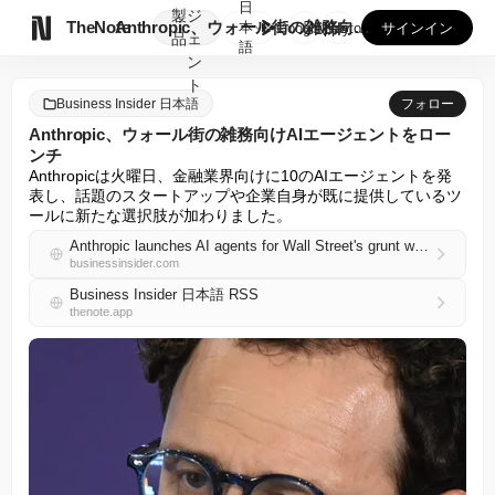
日
製
ジ

TheNote
Anthropic、ウォール街の雑務向けAIエージェントをロ...
本
GooglePlay
AppStore
サインイン
品
ェ
語
ン
ト
Business Insider 日本語
フォロー
Anthropic、ウォール街の雑務向けAIエージェントをロー
ンチ
Anthropicは火曜日、金融業界向けに10のAIエージェントを発
表し、話題のスタートアップや企業自身が既に提供しているツ
ールに新たな選択肢が加わりました。
Anthropic launches AI agents for Wall Street's grunt work
businessinsider.com
Business Insider 日本語 RSS
thenote.app