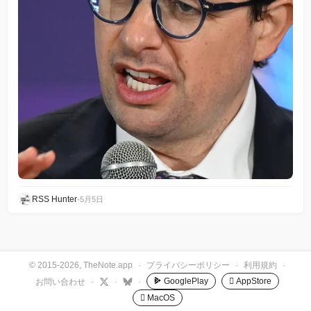
RSS Hunter
•
5月5日
© 2015-2026, TheNote.app
·
プライバシーポリシー
·
利用規約
·
GooglePlay
 AppStore
お問い合わせ
·
·
·
 MacOS