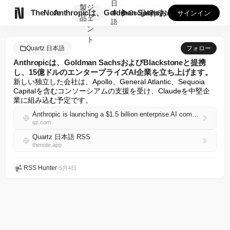
日
製
ジ

TheNote
Anthropicは、Goldman SachsおよびBla...
本
GooglePlay
AppStore
サインイン
品
ェ
語
ン
ト
Quartz 日本語
フォロー
Anthropicは、Goldman SachsおよびBlackstoneと提携
し、15億ドルのエンタープライズAI企業を立ち上げます。
新しい独立した会社は、Apollo、General Atlantic、Sequoia 
Capitalを含むコンソーシアムの支援を受け、Claudeを中堅企
業に組み込む予定です。
Anthropic is launching a $1.5 billion enterprise AI company with Goldman Sachs and Blackstone
qz.com
Quartz 日本語 RSS
thenote.app
RSS Hunter
•
5月4日