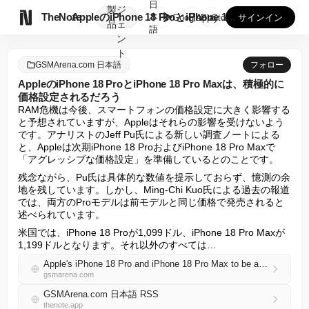
日
製
ジ

TheNote
AppleのiPhone 18 ProとiPhone 18 ...
本
GooglePlay
AppStore
サインイン
品
ェ
語
ン
ト
GSMArena.com 日本語
フォロー
AppleのiPhone 18 ProとiPhone 18 Pro Maxは、積極的に
価格設定されるだろう
RAM危機は今後、スマートフォンの価格設定に大きく影響する
と予想されていますが、Appleはそれらの影響を受けないよう
です。アナリストのJeff Pu氏による新しい調査ノートによる
と、Appleは次期iPhone 18 ProおよびiPhone 18 Pro Maxで
「アグレッシブな価格設定」を準備しているとのことです。
残念ながら、Pu氏は具体的な数値を提示しておらず、憶測の余
地を残しています。しかし、Ming-Chi Kuo氏による過去の報道
では、両方のProモデルは前モデルと同じ価格で発売されると
述べられています。
米国では、iPhone 18 Proが1,099ドル、iPhone 18 Pro Maxが
1,199ドルとなります。それ以外のすべては…
Apple's iPhone 18 Pro and iPhone 18 Pro Max to be aggressively priced
gsmarena.com
GSMArena.com 日本語 RSS
thenote.app