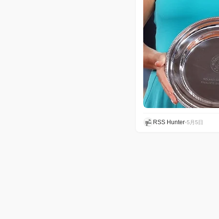
RSS Hunter
•
5月5日