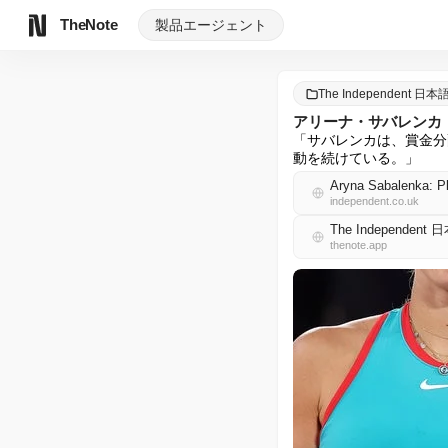
TheNote
製品
エージェント
The Independent 日本
アリーナ・サバレンカ
「サバレンカは、賞金分
動を続けている。」
Aryna Sabalenka: Pl
independent.co.uk
The Independent
thenote.app