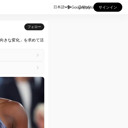

日本語
GooglePlay
AppStore
サインイン
フォロー
向きな変化」を求めて活