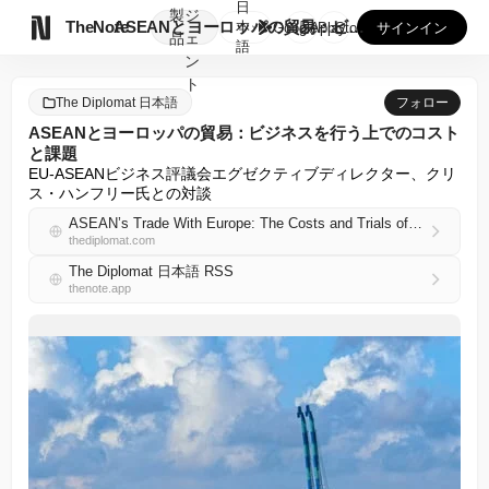
日
製
ジ

TheNote
ASEANとヨーロッパの貿易：ビジネスを行う上でのコストと課...
本
GooglePlay
AppStore
サインイン
品
ェ
語
ン
ト
The Diplomat 日本語
フォロー
ASEANとヨーロッパの貿易：ビジネスを行う上でのコスト
と課題
EU-ASEANビジネス評議会エグゼクティブディレクター、クリ
ス・ハンフリー氏との対談
ASEAN’s Trade With Europe: The Costs and Trials of Doing Business
thediplomat.com
The Diplomat 日本語 RSS
thenote.app