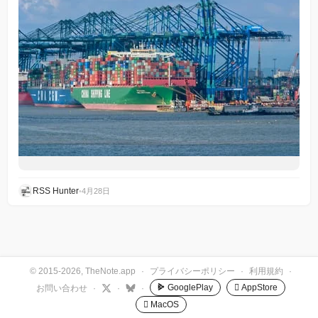
RSS Hunter
•
4月28日
© 2015-2026, TheNote.app
·
プライバシーポリシー
·
利用規約
·
GooglePlay
 AppStore
お問い合わせ
·
·
·
 MacOS